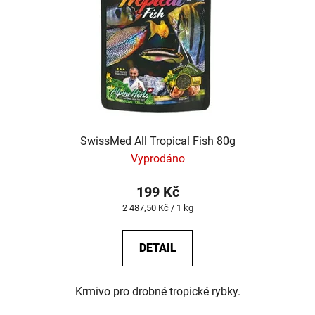
SwissMed All Tropical Fish 80g
Vyprodáno
199 Kč
Měrná
2 487,50 Kč / 1 kg
cena:
DETAIL
Krmivo pro drobné tropické rybky.