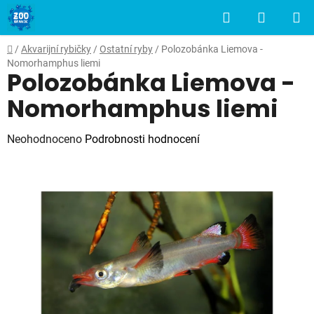
Přejít
Hledat
NÁKUP
na
obsah
KOŠÍK
Domů
/
Akvarijní rybičky
/
Ostatní ryby
/
Polozobánka Liemova -
Nomorhamphus liemi
Polozobánka Liemova -
Nomorhamphus liemi
Průměrné
Neohodnoceno
Podrobnosti hodnocení
hodnocení
produktu
je
0,0
z
5
hvězdiček.