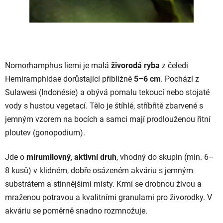
Nomorhamphus liemi je malá
živorodá ryba
z čeledi
Hemiramphidae dorůstající přibližně
5–6 cm
. Pochází z
Sulawesi (Indonésie) a obývá pomalu tekoucí nebo stojaté
vody s hustou vegetací. Tělo je štíhlé, stříbřitě zbarvené s
jemným vzorem na bocích a samci mají prodlouženou řitní
ploutev (gonopodium).
Jde o
mírumilovný, aktivní druh
, vhodný do skupin (min. 6–
8 kusů) v klidném, dobře osázeném akváriu s jemným
substrátem a stinnějšími místy. Krmí se drobnou živou a
mraženou potravou a kvalitními granulami pro živorodky. V
akváriu se poměrně snadno rozmnožuje.