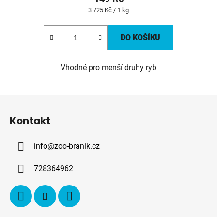
Měrná
3 725 Kč / 1 kg
cena:
DO KOŠÍKU
Vhodné pro menší druhy ryb
Z
á
Kontakt
p
a
info
@
zoo-branik.cz
t
í
728364962