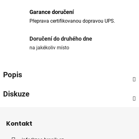
Garance doručení
Přeprava certifikovanou dopravou UPS.
Doručení do druhého dne
na jakékoliv místo
Popis
Diskuze
Z
á
Kontakt
p
a