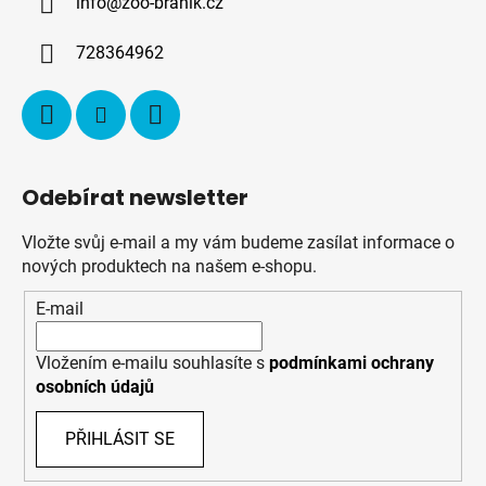
info
@
zoo-branik.cz
t
í
728364962
Odebírat newsletter
Vložte svůj e-mail a my vám budeme zasílat informace o
nových produktech na našem e-shopu.
E-mail
Vložením e-mailu souhlasíte s
podmínkami ochrany
osobních údajů
PŘIHLÁSIT SE