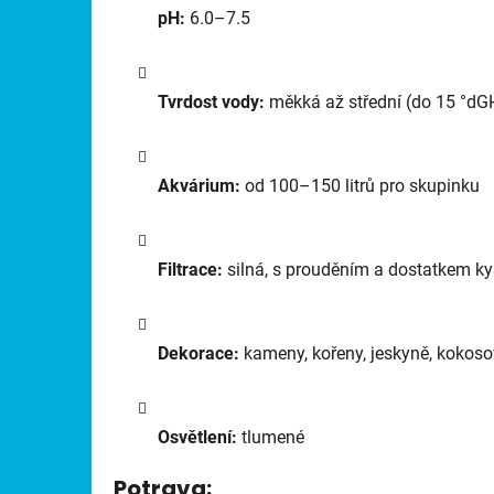
pH:
6.0–7.5
Tvrdost vody:
měkká až střední (do 15 °dG
Akvárium:
od 100–150 litrů pro skupinku
Filtrace:
silná, s prouděním a dostatkem ky
Dekorace:
kameny, kořeny, jeskyně, kokos
Osvětlení:
tlumené
Potrava: