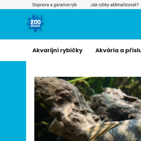
Přejít
Doprava a garance ryb
Jak rybky aklimatizovat?
na
obsah
Akvarijní rybičky
Akvária a přísl