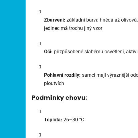
Zbarvení:
základní barva hnědá až olivová,
jedinec má trochu jiný vzor
Oči:
přizpůsobené slabému osvětlení, aktivi
Pohlavní rozdíly:
samci mají výraznější odo
ploutvích
Podmínky chovu:
Teplota:
26–30 °C