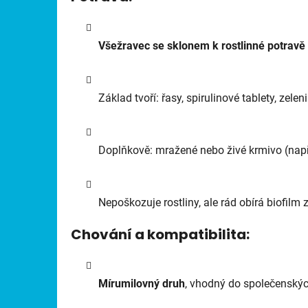
Všežravec se sklonem k rostlinné potravě
Základ tvoří: řasy, spirulinové tablety, zele
Doplňkově: mražené nebo živé krmivo (např.
Nepoškozuje rostliny, ale rád obírá biofilm 
Chování a kompatibilita:
Mírumilovný druh
, vhodný do společenskýc