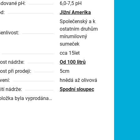
dované pH:
6,0-7,5 pH
d:
Jižní Amerika
Společenský a k
ostatním druhům
enlivost:
mírumilovný
sumeček
cca 15let
kost nádrže:
Od 100 litrů
ost při prodeji:
5cm
vení:
hnědá až olivová
ití nádrže:
Spodní sloupec
oložka byla vyprodána…