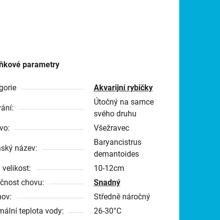
ňkové parametry
gorie
Akvarijní rybičky
Útočný na samce
ání:
svého druhu
vo:
Všežravec
Baryancistrus
nský název:
demantoides
 velikost:
10-12cm
čnost chovu:
Snadný
ov:
Středně náročný
mální teplota vody:
26-30°C