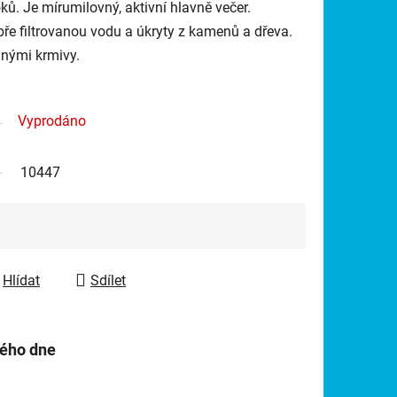
oků. Je mírumilovný, aktivní hlavně večer.
ře filtrovanou vodu a úkryty z kamenů a dřeva.
innými krmivy.
Vyprodáno
10447
Hlídat
Sdílet
hého dne