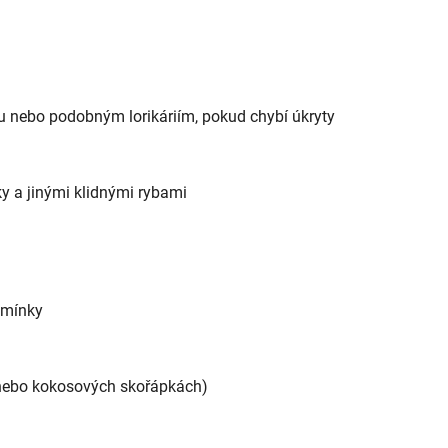
uhu nebo podobným lorikáriím, pokud chybí úkryty
y a jinými klidnými rybami
odmínky
h nebo kokosových skořápkách)