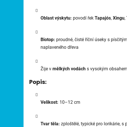
Oblast výskytu:
povodí řek
Tapajós
,
Xingu
,
Biotop:
proudné, čisté říční úseky s písč
naplaveného dřeva
Žije v
mělkých vodách
s vysokým obsahem 
Popis:
Velikost:
10–12 cm
Tvar těla:
zploštělé, typické pro lorikárie, 