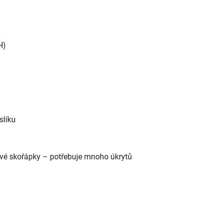
H)
slíku
ové skořápky – potřebuje mnoho úkrytů