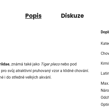
Popis
Diskuze
Dopl
Kate
Chov
Krmi
riidae
, známá také jako
Tiger pleco
nebo pod
á pro svůj atraktivní pruhovaný vzor a klidné chování.
Lati
 i do středně velkých akvárií.
Max.
Náro
Odch
Opti