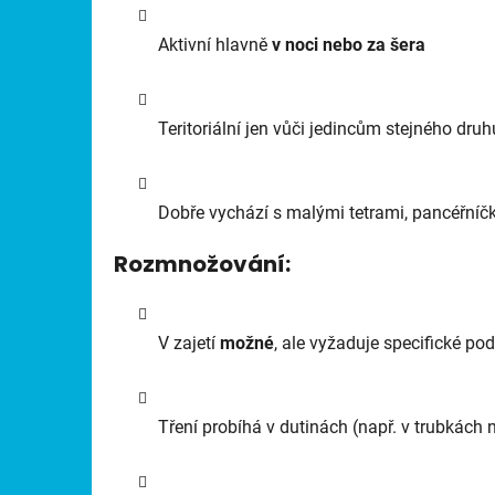
Aktivní hlavně
v noci nebo za šera
Teritoriální jen vůči jedincům stejného dr
Dobře vychází s malými tetrami, pancéřníčk
Rozmnožování:
V zajetí
možné
, ale vyžaduje specifické p
Tření probíhá v dutinách (např. v trubkác