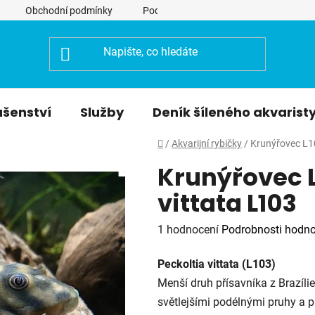
Obchodní podmínky
Podmínky ochrany osobních údajů
ušenství
Služby
Deník šíleného akvarist
Domů
/
Akvarijní rybičky
/
Krunýřovec L10
Krunýřovec L
vittata L103
Průměrné
1 hodnocení
Podrobnosti hodno
hodnocení
Peckoltia vittata (L103)
produktu
Menší druh přísavníka z Brazíli
je
světlejšími podélnými pruhy a 
5,0