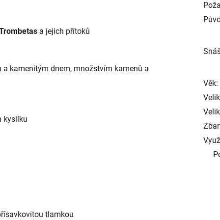
Poža
Půvo
Trombetas
a jejich přítoků
Snáš
itým a kamenitým dnem, množstvím kamenů a
Věk:
Veli
Velik
kyslíku
Zbar
Využ
P
s přísavkovitou tlamkou