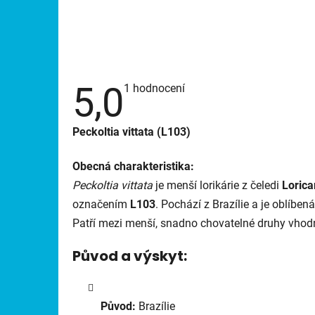
5,0
Průměrné
1 hodnocení
hodnocení
produktu
je
Peckoltia vittata (L103)
5,0
z
5
Obecná charakteristika:
hvězdiček.
Peckoltia vittata
je menší lorikárie z čeledi
Lorica
označením
L103
. Pochází z Brazílie a je oblíben
Patří mezi menší, snadno chovatelné druhy vhodné
Původ a výskyt:
Původ:
Brazílie