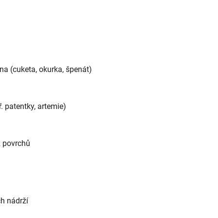
nina (cuketa, okurka, špenát)
 patentky, artemie)
z povrchů
h nádrží