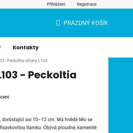
Přihlášení
Registrace
PRÁZDNÝ KOŠÍK
NÁKUPNÍ
KOŠÍK
y
Kontakty
3 - Peckoltia vittata L103
103 - Peckoltia
cení
e, dorůstající asi 10–12 cm. Má hnědé tělo se
přísavkovitou tlamku. Obývá proudné, kamenité