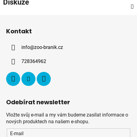
Diskuze
Z
á
Kontakt
p
a
info
@
zoo-branik.cz
t
í
728364962
Odebírat newsletter
Vložte svůj e-mail a my vám budeme zasílat informace o
nových produktech na našem e-shopu.
E-mail