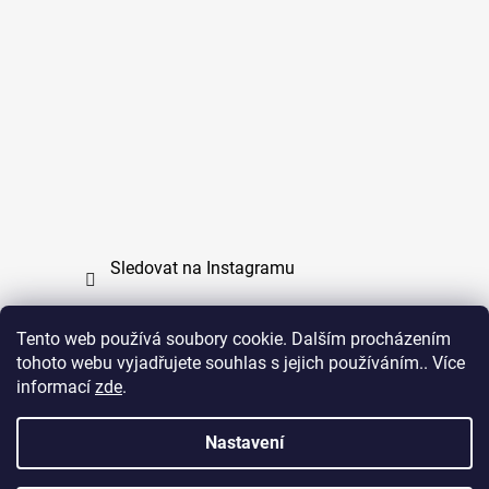
Sledovat na Instagramu
Tento web používá soubory cookie. Dalším procházením
tohoto webu vyjadřujete souhlas s jejich používáním.. Více
PPL
UPS
informací
zde
.
Copyright (c) 2011 - 2026 zoo-branik.cz - Všechna
Nastavení
práva vyhrazena