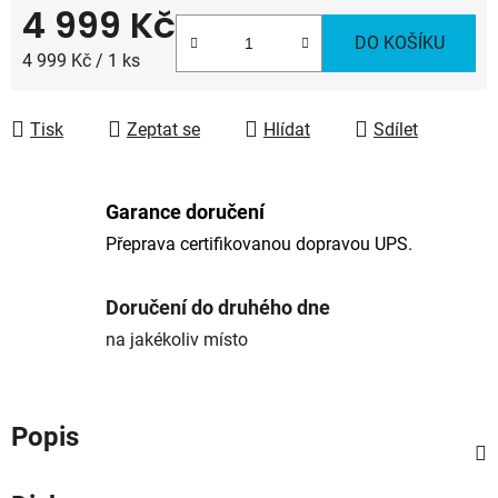
4 999 Kč
DO KOŠÍKU
Měrná cena:
4 999 Kč / 1 ks
Tisk
Zeptat se
Hlídat
Sdílet
Garance doručení
Přeprava certifikovanou dopravou UPS.
Doručení do druhého dne
na jakékoliv místo
Popis