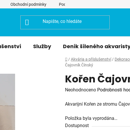
Obchodní podmínky
Podmínky ochrany osobních údajů
ušenství
Služby
Deník šíleného akvarist
Domů
/
Akvária a příslušenství
/
Dekorac
Čajovník Čínský
Kořen Čajov
Průměrné
Neohodnoceno
Podrobnosti ho
hodnocení
Akvarijní Kořen ze stromu Čajov
produktu
je
Položka byla vyprodána…
0,0
Dostupnost
z