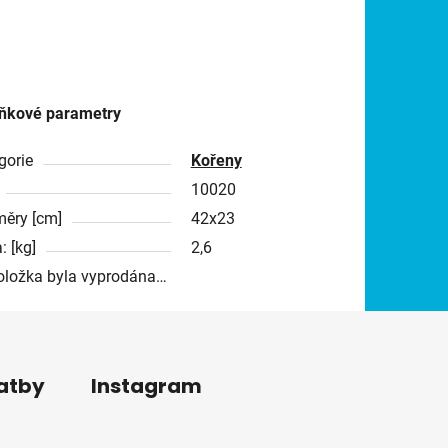
ňkové parametry
gorie
Kořeny
10020
ěry [cm]
42x23
: [kg]
2,6
oložka byla vyprodána…
latby
Instagram