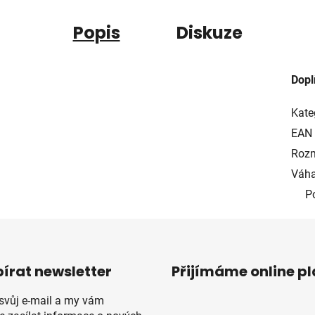
Popis
Diskuze
Dopl
Kate
EAN
Rozm
Váha
P
írat newsletter
Přijímáme online p
 svůj e-mail a my vám