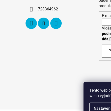
t
budeme
í
produk
728364962
E-mai
Vlože
podm
údaj
P
Tento web p
webu vyjadřu
C
Nastaven