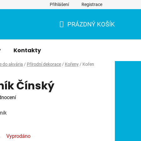
Přihlášení
Registrace
PRÁZDNÝ KOŠÍK
NÁKUPNÍ
KOŠÍK
y
Kontakty
e do akvária
/
Přírodní dekorace
/
Kořeny
/
Kořen
ník Čínský
dnocení
ník
Vyprodáno