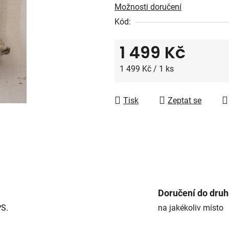
Možnosti doručení
5
Kód:
hvězdiček.
1 499 Kč
Měrná cena:
1 499 Kč / 1 ks
Tisk
Zeptat se
Doručení do dru
PS.
na jakékoliv místo