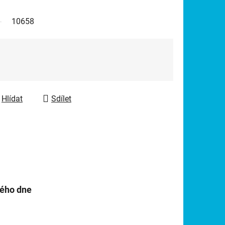
10658
Hlídat
Sdílet
hého dne