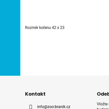
Rozměr kořenu 42 x 23
Z
á
Kontakt
Odeb
p
a
Vložte
info
@
zoo-branik.cz