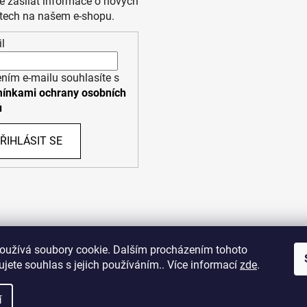
 zasílat informace o nových
tech na našem e-shopu.
l
ním e-mailu souhlasíte s
ínkami ochrany osobních
ů
ŘIHLÁSIT SE
PPL
UPS
oužívá soubory cookie. Dalším procházením tohoto
jete souhlas s jejich používáním.. Více informací
zde
.
opyright (c) 2011 - 2026 zoo-branik.cz - Všechna práva vyhraze
í