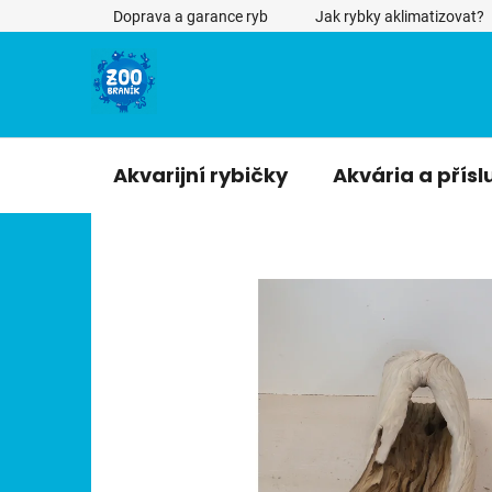
Přejít
Doprava a garance ryb
Jak rybky aklimatizovat?
na
obsah
Akvarijní rybičky
Akvária a přísl