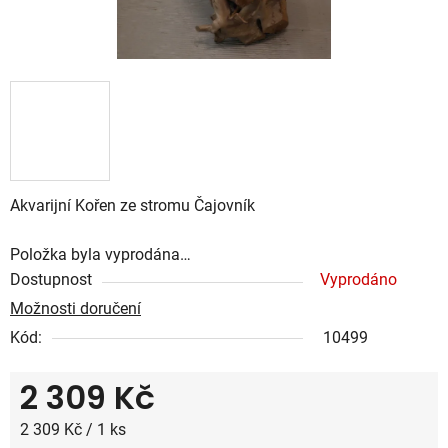
Akvarijní Kořen ze stromu Čajovník
Položka byla vyprodána…
Dostupnost
Vyprodáno
Možnosti doručení
Kód:
10499
2 309 Kč
Měrná cena:
2 309 Kč / 1 ks