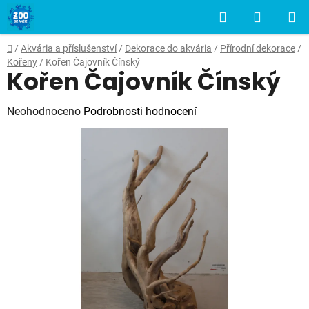
Přejít
Hledat
NÁKUP
na
obsah
KOŠÍK
Domů
/
Akvária a příslušenství
/
Dekorace do akvária
/
Přírodní dekorace
/
Kořeny
/
Kořen Čajovník Čínský
Kořen Čajovník Čínský
Průměrné
Neohodnoceno
Podrobnosti hodnocení
hodnocení
produktu
je
0,0
z
5
hvězdiček.