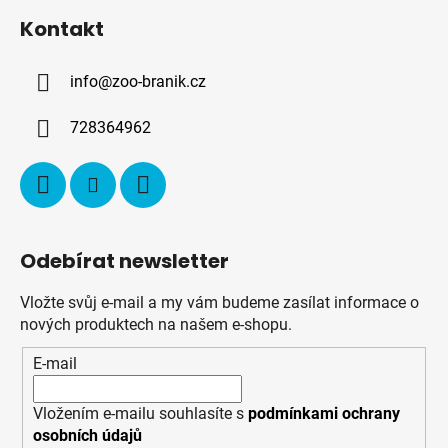
á
Kontakt
p
a
info
@
zoo-branik.cz
t
í
728364962
Odebírat newsletter
Vložte svůj e-mail a my vám budeme zasílat informace o
nových produktech na našem e-shopu.
E-mail
Vložením e-mailu souhlasíte s
podmínkami ochrany
osobních údajů