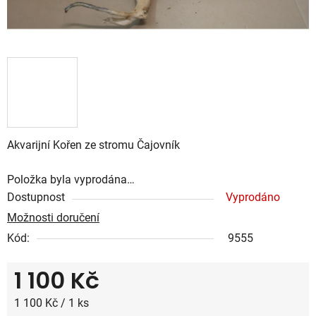
Akvarijní Kořen ze stromu Čajovník
Položka byla vyprodána…
Dostupnost
Vyprodáno
Možnosti doručení
Kód:
9555
1 100 Kč
Měrná cena:
1 100 Kč / 1 ks