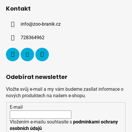
á
Kontakt
p
a
info
@
zoo-branik.cz
t
í
728364962
Odebírat newsletter
Vložte svůj e-mail a my vám budeme zasílat informace o
nových produktech na našem e-shopu.
E-mail
Vložením e-mailu souhlasíte s
podmínkami ochrany
osobních údajů