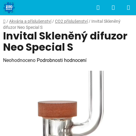
Přejít
Hledat
NÁKUP
na
obsah
KOŠÍK
Domů
/
Akvária a příslušenství
/
CO2 příslušenství
/
Invital Skleněný
difuzor Neo Special S
Invital Skleněný difuzor
Neo Special S
Průměrné
Neohodnoceno
Podrobnosti hodnocení
hodnocení
produktu
je
0,0
z
5
hvězdiček.