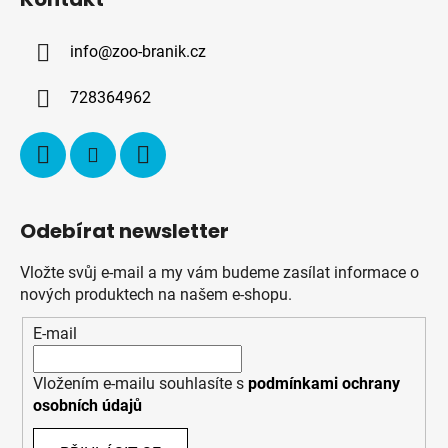
p
a
info
@
zoo-branik.cz
t
í
728364962
Odebírat newsletter
Vložte svůj e-mail a my vám budeme zasílat informace o
nových produktech na našem e-shopu.
E-mail
Vložením e-mailu souhlasíte s
podmínkami ochrany
osobních údajů