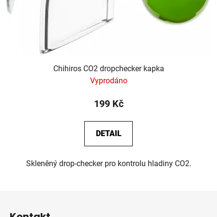
Chihiros CO2 dropchecker kapka
Vyprodáno
199 Kč
DETAIL
Skleněný drop-checker pro kontrolu hladiny CO2.
Z
á
Kontakt