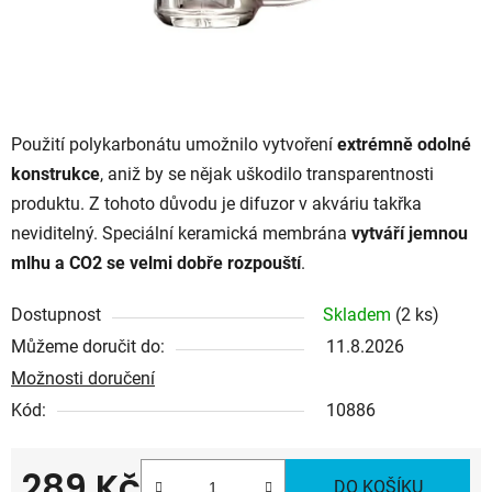
Použití polykarbonátu umožnilo vytvoření
extrémně odolné
konstrukce
, aniž by se nějak uškodilo transparentnosti
produktu. Z tohoto důvodu je difuzor v akváriu takřka
neviditelný.
Speciální keramická membrána
vytváří jemnou
mlhu a CO2 se velmi dobře rozpouští
.
Dostupnost
Skladem
(2 ks)
Můžeme doručit do:
11.8.2026
Možnosti doručení
Kód:
10886
289 Kč
DO KOŠÍKU