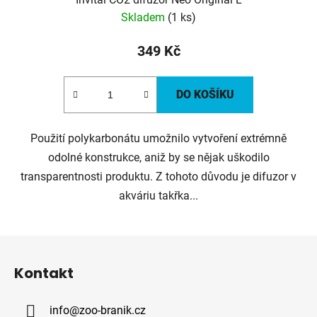
Skladem
(1 ks)
349 Kč
DO KOŠÍKU
Použití polykarbonátu umožnilo vytvoření extrémně
odolné konstrukce, aniž by se nějak uškodilo
transparentnosti produktu. Z tohoto důvodu je difuzor v
akváriu takřka...
Z
á
Kontakt
p
a
info
@
zoo-branik.cz