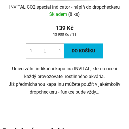
INVITAL CO2 special indicator - náplň do dropcheckeru
Skladem
(8 ks)
139 Kč
Měrná
13 900 Kč / 1 l
cena:
DO KOŠÍKU
Univerzální indikační kapalina INVITAL, kterou ocení
každý provozovatel rostlinného akvária.
Již předmíchanou kapalinu můžete použít v jakémkoliv
dropcheckeru - funkce bude vždy...