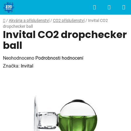
Přejít
Hledat
NÁKUP
na
obsah
KOŠÍK
Domů
/
Akvária a příslušenství
/
CO2 příslušenství
/
Invital CO2
dropchecker ball
Invital CO2 dropchecker
ball
Průměrné
Neohodnoceno
Podrobnosti hodnocení
hodnocení
Značka:
Invital
produktu
je
0,0
z
5
hvězdiček.