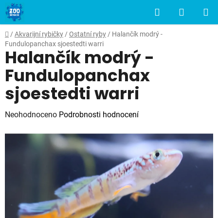
Přejít
Hledat
NÁKUP
na
obsah
KOŠÍK
Domů
/
Akvarijní rybičky
/
Ostatní ryby
/
Halančík modrý -
Fundulopanchax sjoestedti warri
Halančík modrý -
Fundulopanchax
sjoestedti warri
Průměrné
Neohodnoceno
Podrobnosti hodnocení
hodnocení
produktu
je
0,0
z
5
hvězdiček.