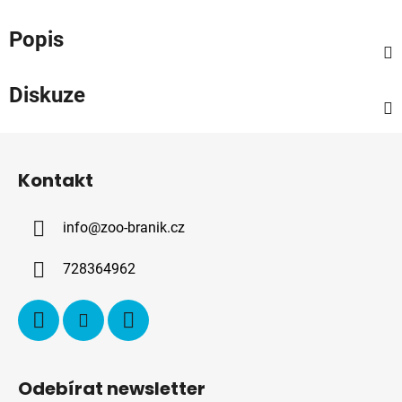
Popis
Diskuze
Z
á
Kontakt
p
a
info
@
zoo-branik.cz
t
í
728364962
Odebírat newsletter