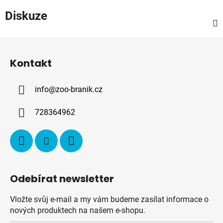
Diskuze
Z
á
Kontakt
p
a
info
@
zoo-branik.cz
t
í
728364962
Odebírat newsletter
Vložte svůj e-mail a my vám budeme zasílat informace o
nových produktech na našem e-shopu.