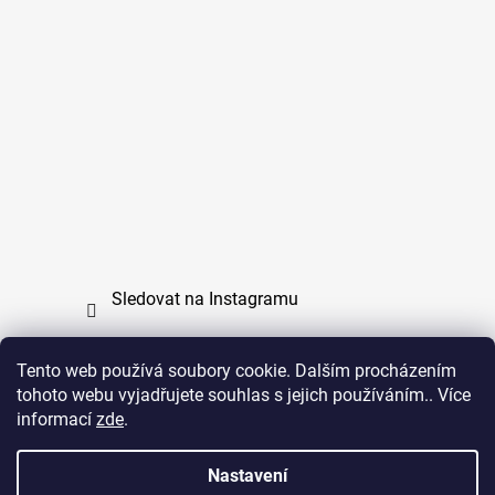
Sledovat na Instagramu
Tento web používá soubory cookie. Dalším procházením
tohoto webu vyjadřujete souhlas s jejich používáním.. Více
PPL
UPS
informací
zde
.
Copyright (c) 2011 - 2026 zoo-branik.cz - Všechna
Nastavení
práva vyhrazena