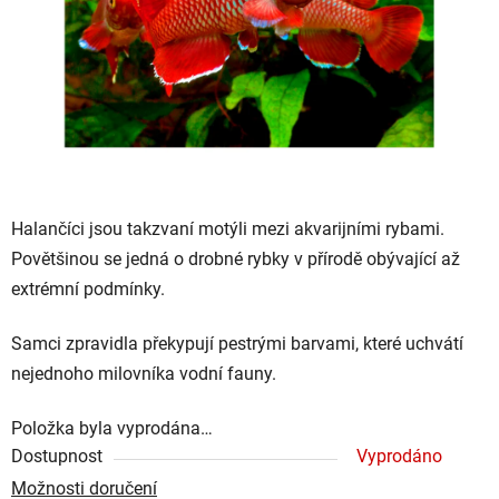
hvězdiček.
Halančíci jsou takzvaní motýli mezi akvarijními rybami.
Povětšinou se jedná o drobné rybky v přírodě obývající až
extrémní podmínky.
Samci zpravidla překypují pestrými barvami, které uchvátí
nejednoho milovníka vodní fauny.
Položka byla vyprodána…
Dostupnost
Vyprodáno
Možnosti doručení