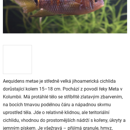
Aequidens metae je středně velká jihoamerická cichlida
dorůstající kolem 15–18 cm. Pochází z povodí řeky Meta v
Kolumbii. Má protáhlé tělo se stříbřitě zlatavým zbarvením,
na bocích tmavou podélnou čáru a nápadnou skvrnu
uprostřed těla. Jde o relativně klidnou, ale teritoriální
cichlidu, vhodnou do prostornějších nádrží s kořeny, úkryty a
jemným pískem. Je všežravá – přijímá granule, hmyz,