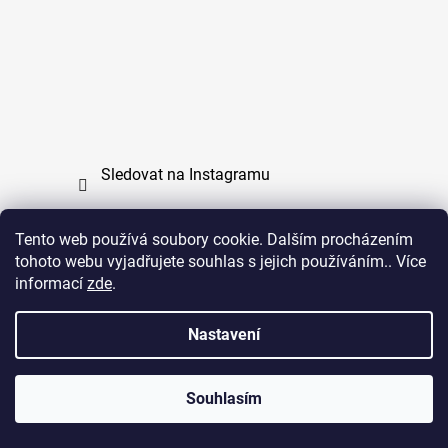
Sledovat na Instagramu
Tento web používá soubory cookie. Dalším procházením
tohoto webu vyjadřujete souhlas s jejich používáním.. Více
PPL
UPS
informací
zde
.
Copyright (c) 2011 - 2026 zoo-branik.cz - Všechna
Nastavení
práva vyhrazena
Souhlasím
Vytvořil Shoptet
Copyright 2026
ZOO Braník
. Všechna práva vyhrazena.