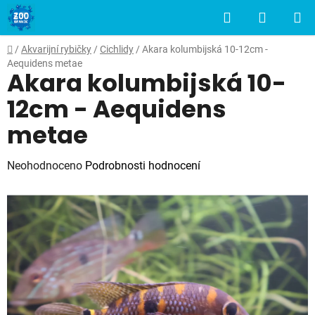
Přejít
Hledat
NÁKUP
na
obsah
KOŠÍK
Domů
/
Akvarijní rybičky
/
Cichlidy
/
Akara kolumbijská 10-12cm -
Aequidens metae
Akara kolumbijská 10-
12cm - Aequidens
metae
Průměrné
Neohodnoceno
Podrobnosti hodnocení
hodnocení
produktu
je
0,0
z
5
hvězdiček.