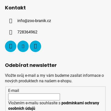
á
Kontakt
p
a
info
@
zoo-branik.cz
t
í
728364962
Odebírat newsletter
Vložte svůj e-mail a my vám budeme zasílat informace o
nových produktech na našem e-shopu.
E-mail
Vložením e-mailu souhlasíte s
podmínkami ochrany
osobních údajů