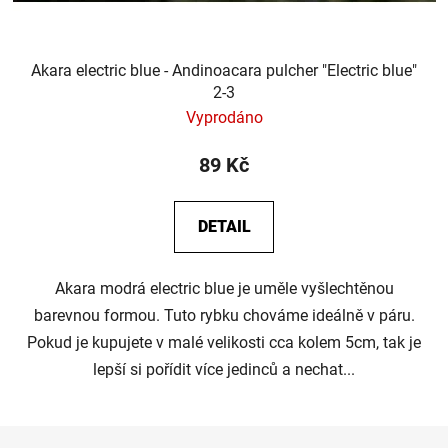
Akara electric blue - Andinoacara pulcher "Electric blue"
2-3
Vyprodáno
89 Kč
DETAIL
Akara modrá electric blue je uměle vyšlechtěnou
barevnou formou. Tuto rybku chováme ideálně v páru.
Pokud je kupujete v malé velikosti cca kolem 5cm, tak je
lepší si pořídit více jedinců a nechat...
Z