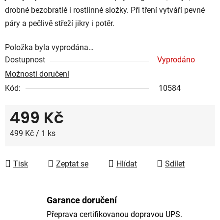
drobné bezobratlé i rostlinné složky. Při tření vytváří pevné
páry a pečlivě střeží jikry i potěr.
Položka byla vyprodána…
Dostupnost
Vyprodáno
Možnosti doručení
Kód:
10584
499 Kč
Měrná cena:
499 Kč / 1 ks
Tisk
Zeptat se
Hlídat
Sdílet
Garance doručení
Přeprava certifikovanou dopravou UPS.