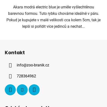
Akara modrá electric blue je uměle vyšlechtěnou
barevnou formou. Tuto rybku chováme ideálně v páru.
Pokud je kupujete v malé velikosti cca kolem 5cm, tak je
lepší si pořídit více jedinců a nechat...
Z
á
Kontakt
p
a
info
@
zoo-branik.cz
t
í
728364962