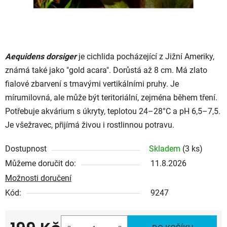
Aequidens dorsiger
je cichlida pocházející z Jižní Ameriky,
známá také jako "gold acara". Dorůstá až 8 cm. Má zlato
fialové zbarvení s tmavými vertikálními pruhy. Je
mírumilovná, ale může být teritoriální, zejména během tření.
Potřebuje akvárium s úkryty, teplotou 24–28°C a pH 6,5–7,5.
Je všežravec, přijímá živou i rostlinnou potravu.
Dostupnost
Skladem
(3 ks)
Můžeme doručit do:
11.8.2026
Možnosti doručení
Kód:
9247