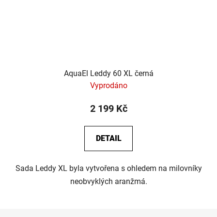
AquaEl Leddy 60 XL černá
Vyprodáno
2 199 Kč
DETAIL
Sada Leddy XL byla vytvořena s ohledem na milovníky
neobvyklých aranžmá.
Z