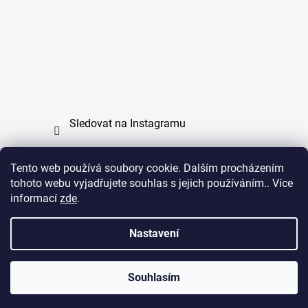
Sledovat na Instagramu
Tento web používá soubory cookie. Dalším procházením
tohoto webu vyjadřujete souhlas s jejich používáním.. Více
PPL
UPS
informací
zde
.
Copyright (c) 2011 - 2026 zoo-branik.cz - Všechna
Nastavení
práva vyhrazena
Souhlasím
Vytvořil Shoptet
Copyright 2026
ZOO Braník
. Všechna práva vyhrazena.