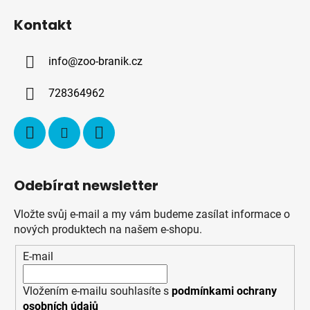
á
Kontakt
p
a
info
@
zoo-branik.cz
t
í
728364962
Odebírat newsletter
Vložte svůj e-mail a my vám budeme zasílat informace o
nových produktech na našem e-shopu.
E-mail
Vložením e-mailu souhlasíte s
podmínkami ochrany
osobních údajů