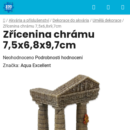
Přejít
Hledat
NÁKUP
na
obsah
KOŠÍK
Domů
/
Akvária a příslušenství
/
Dekorace do akvária
/
Umělá dekorace
/
Zřícenina chrámu 7,5x6,8x9,7cm
Zřícenina chrámu
7,5x6,8x9,7cm
Průměrné
Neohodnoceno
Podrobnosti hodnocení
hodnocení
Značka:
Aqua Excellent
produktu
je
0,0
z
5
hvězdiček.