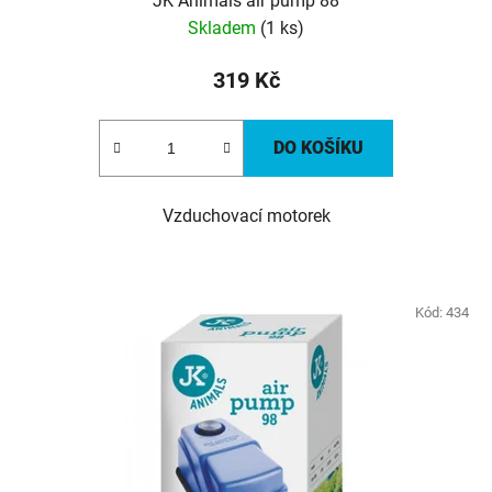
JK Animals air pump 88
Skladem
(1 ks)
319 Kč
DO KOŠÍKU
Vzduchovací motorek
Kód:
434