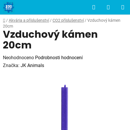
Přejít
Hledat
NÁKUP
na
obsah
KOŠÍK
Domů
/
Akvária a příslušenství
/
CO2 příslušenství
/
Vzduchový kámen
20cm
Vzduchový kámen
20cm
Průměrné
Neohodnoceno
Podrobnosti hodnocení
hodnocení
Značka:
JK Animals
produktu
je
0,0
z
5
hvězdiček.