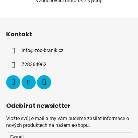
Vzduchovací motorek 2 výstup
Z
á
Kontakt
p
a
info
@
zoo-branik.cz
t
í
728364962
Odebírat newsletter
Vložte svůj e-mail a my vám budeme zasílat informace o
nových produktech na našem e-shopu.
E-mail