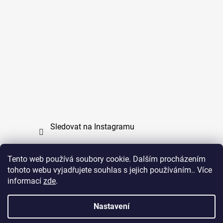
Sledovat na Instagramu
Tento web používá soubory cookie. Dalším procházením
tohoto webu vyjadřujete souhlas s jejich používáním.. Více
PPL
UPS
informací
zde
.
Copyright (c) 2011 - 2026 zoo-branik.cz - Všechna
Nastavení
práva vyhrazena