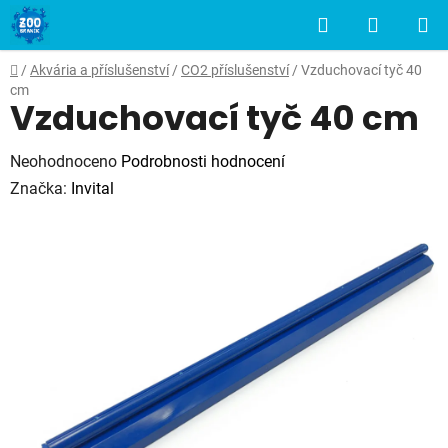
Přejít
Hledat
NÁKUP
na
obsah
KOŠÍK
Domů
/
Akvária a příslušenství
/
CO2 příslušenství
/
Vzduchovací tyč 40
cm
Vzduchovací tyč 40 cm
Průměrné
Neohodnoceno
Podrobnosti hodnocení
hodnocení
Značka:
Invital
produktu
je
0,0
z
5
hvězdiček.