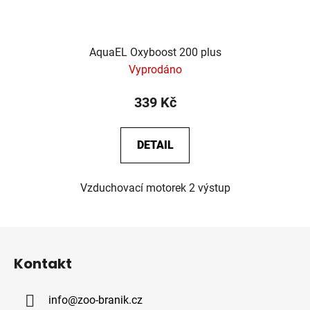
AquaEL Oxyboost 200 plus
Vyprodáno
339 Kč
DETAIL
Vzduchovací motorek 2 výstup
Z
á
Kontakt
p
a
info
@
zoo-branik.cz
t