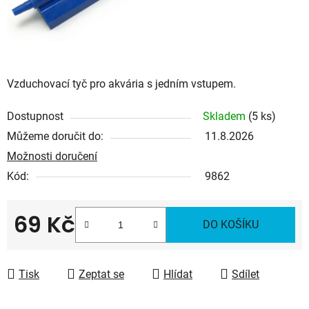
Vzduchovací tyč
pro akvária s jedním vstupem.
Dostupnost
Skladem
(5 ks)
Můžeme doručit do:
11.8.2026
Možnosti doručení
Kód:
9862
69 Kč
DO KOŠÍKU
Měrná cena:
Tisk
Zeptat se
Hlídat
Sdílet