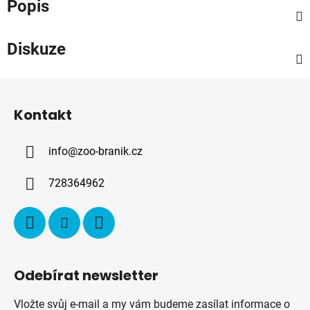
Popis
Diskuze
Z
á
Kontakt
p
a
info
@
zoo-branik.cz
t
í
728364962
Odebírat newsletter
Vložte svůj e-mail a my vám budeme zasílat informace o