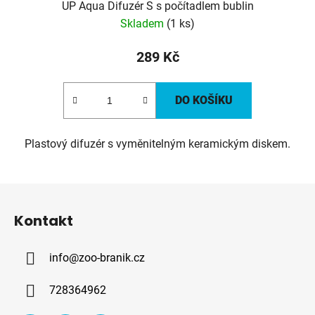
UP Aqua Difuzér S s počítadlem bublin
Skladem
(1 ks)
289 Kč
DO KOŠÍKU
Plastový difuzér s vyměnitelným keramickým diskem.
Z
á
Kontakt
p
a
info
@
zoo-branik.cz
t
í
728364962