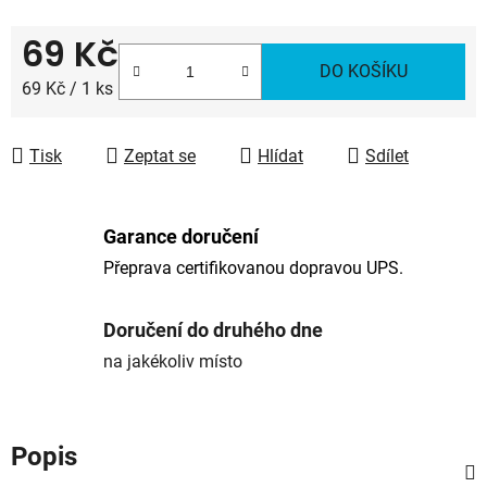
69 Kč
DO KOŠÍKU
Měrná cena:
69 Kč / 1 ks
Tisk
Zeptat se
Hlídat
Sdílet
Garance doručení
Přeprava certifikovanou dopravou UPS.
Doručení do druhého dne
na jakékoliv místo
Popis