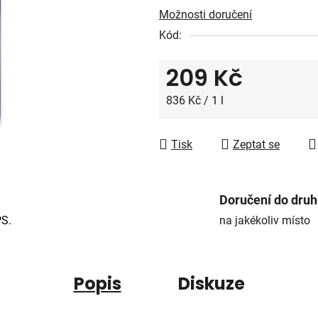
5
Možnosti doručení
hvězdiček.
Kód:
209 Kč
Měrná cena:
836 Kč / 1 l
Tisk
Zeptat se
Doručení do dru
PS.
na jakékoliv místo
Popis
Diskuze