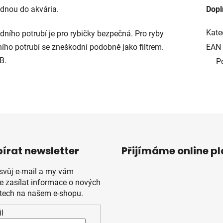
dnou do akvária.
Dopl
Kate
ního potrubí je pro rybičky bezpečná. Pro ryby
ího potrubí se zneškodní podobně jako filtrem.
EAN
B.
P
írat newsletter
Přijímáme online p
 svůj e-mail a my vám
 zasílat informace o nových
tech na našem e-shopu.
l