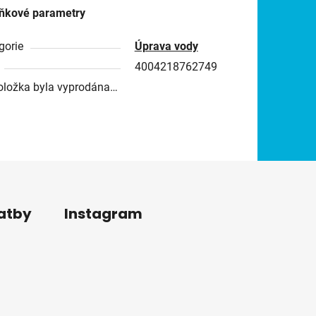
ňkové parametry
gorie
Úprava vody
4004218762749
oložka byla vyprodána…
latby
Instagram