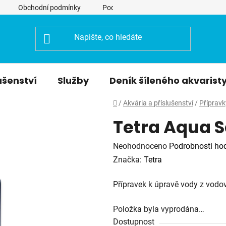
Obchodní podmínky
Podmínky ochrany osobních údajů
ušenství
Služby
Deník šíleného akvarist
Domů
/
Akvária a příslušenství
/
Přípravk
Tetra Aqua 
Průměrné
Neohodnoceno
Podrobnosti ho
hodnocení
Značka:
Tetra
produktu
Přípravek k úpravě vody z vod
je
0,0
Položka byla vyprodána…
z
Dostupnost