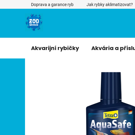
Přejít
Doprava a garance ryb
Jak rybky aklimatizovat?
na
obsah
Akvarijní rybičky
Akvária a přísl