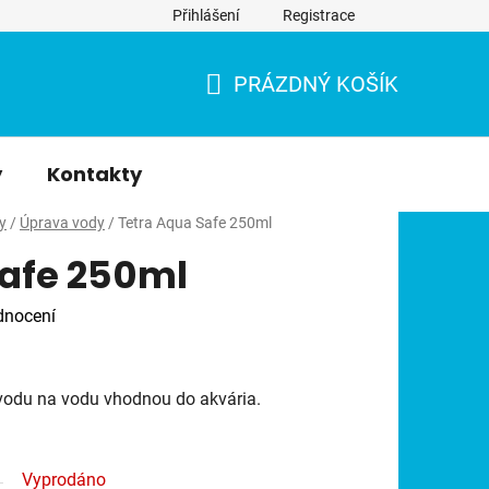
Přihlášení
Registrace
PRÁZDNÝ KOŠÍK
NÁKUPNÍ
KOŠÍK
y
Kontakty
y
/
Úprava vody
/
Tetra Aqua Safe 250ml
Safe 250ml
dnocení
ovodu na vodu vhodnou do akvária.
Vyprodáno