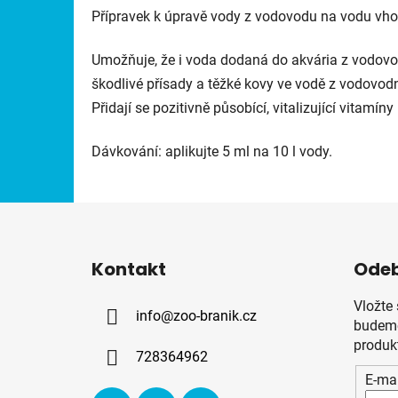
Přípravek k úpravě vody z vodovodu na vodu vho
Umožňuje, že i voda dodaná do akvária z vodovod
škodlivé přísady a těžké kovy ve vodě z vodovodn
Přidají se pozitivně působící, vitalizující vitamíny 
Dávkování: aplikujte 5 ml na 10 l vody.
Z
á
Kontakt
Odeb
p
a
Vložte
info
@
zoo-branik.cz
t
budeme
í
produk
728364962
E-mai