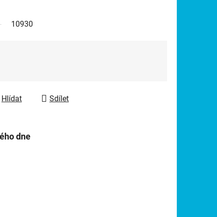
10930
Hlídat
Sdílet
hého dne