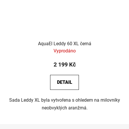
AquaEl Leddy 60 XL černá
Vyprodáno
2 199 Kč
DETAIL
Sada Leddy XL byla vytvořena s ohledem na milovníky
neobvyklých aranžmá.
Z