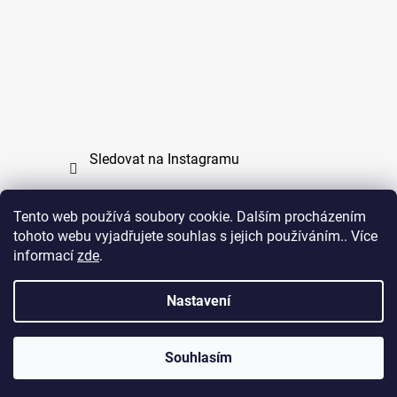
Sledovat na Instagramu
Tento web používá soubory cookie. Dalším procházením
tohoto webu vyjadřujete souhlas s jejich používáním.. Více
PPL
UPS
informací
zde
.
Copyright (c) 2011 - 2026 zoo-branik.cz - Všechna
Nastavení
práva vyhrazena
Souhlasím
Vytvořil Shoptet
Copyright 2026
ZOO Braník
. Všechna práva vyhrazena.