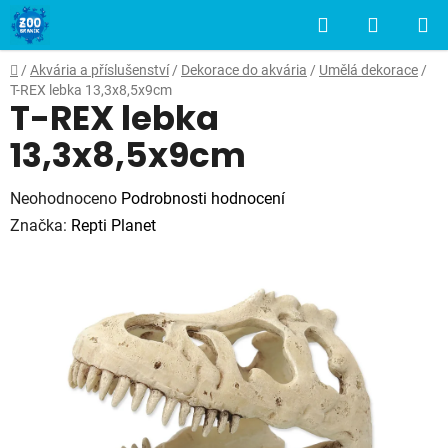
Přejít
Hledat
NÁKUP
na
obsah
KOŠÍK
Domů
/
Akvária a příslušenství
/
Dekorace do akvária
/
Umělá dekorace
/
T-REX lebka 13,3x8,5x9cm
T-REX lebka
13,3x8,5x9cm
Průměrné
Neohodnoceno
Podrobnosti hodnocení
hodnocení
Značka:
Repti Planet
produktu
je
0,0
z
5
hvězdiček.