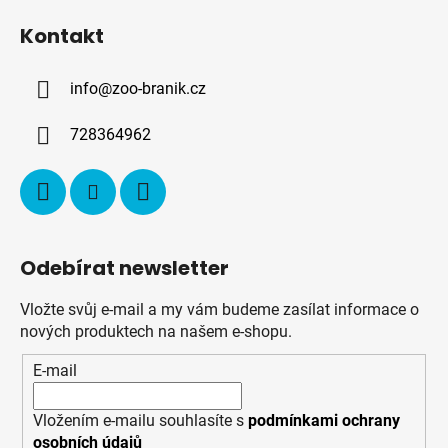
á
Kontakt
p
a
info
@
zoo-branik.cz
t
í
728364962
Odebírat newsletter
Vložte svůj e-mail a my vám budeme zasílat informace o
nových produktech na našem e-shopu.
E-mail
Vložením e-mailu souhlasíte s
podmínkami ochrany
osobních údajů