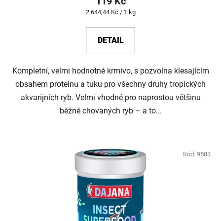
119 Kč
Měrná
2 644,44 Kč / 1 kg
cena:
DETAIL
Kompletní, velmi hodnotné krmivo, s pozvolna klesajícím
obsahem proteinu a tuku pro všechny druhy tropických
akvarijních ryb. Velmi vhodné pro naprostou většinu
běžně chovaných ryb – a to...
Kód:
9583