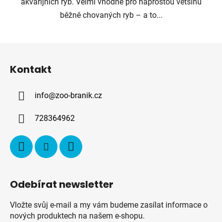
akvarijních ryb. Velmi vhodné pro naprostou většinu
běžně chovaných ryb – a to...
Z
á
Kontakt
p
a
info
@
zoo-branik.cz
t
í
728364962
Odebírat newsletter
Vložte svůj e-mail a my vám budeme zasílat informace o
nových produktech na našem e-shopu.