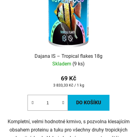
Dajana IS – Tropical flakes 18g
Skladem
(9 ks)
69 Kč
Měrná
3 833,33 Kč / 1 kg
cena:
DO KOŠÍKU
Kompletní, velmi hodnotné krmivo, s pozvolna klesajícím
obsahem proteinu a tuku pro všechny druhy tropických