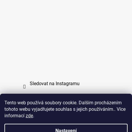
Sledovat na Instagramu
Tento web používá soubory cookie. Dalším procházením
tohoto webu vyjadřujete souhlas s jejich používáním.. Více
PPL
UPS
informací
zde
.
Copyright (c) 2011 - 2026 zoo-branik.cz - Všechna
Nastavení
práva vyhrazena