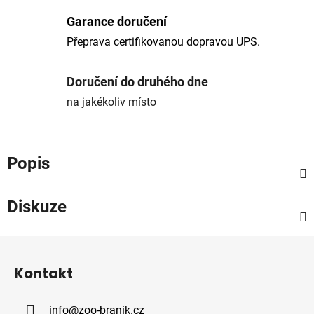
Garance doručení
Přeprava certifikovanou dopravou UPS.
Doručení do druhého dne
na jakékoliv místo
Popis
Diskuze
Z
á
Kontakt
p
a
info
@
zoo-branik.cz