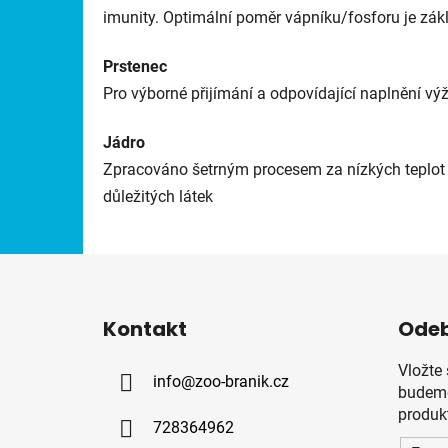
imunity. Optimální poměr vápníku/fosforu je zákl
Prstenec
Pro výborné přijímání a odpovídající naplnění v
Jádro
Zpracováno šetrným procesem za nízkých teplot 
důležitých látek
Z
á
Kontakt
Odeb
p
a
Vložte
info
@
zoo-branik.cz
t
budeme
í
produk
728364962