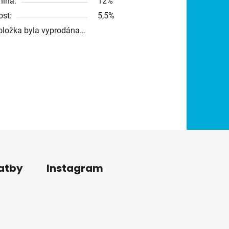
nina:
12%
ost:
5,5%
oložka byla vyprodána…
latby
Instagram