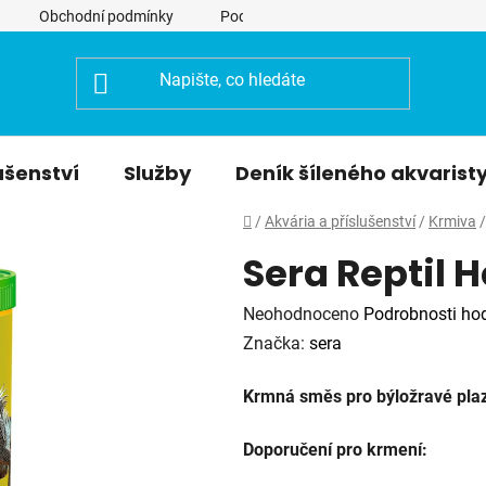
Obchodní podmínky
Podmínky ochrany osobních údajů
ušenství
Služby
Deník šíleného akvarist
Domů
/
Akvária a příslušenství
/
Krmiva
/
Sera Reptil 
Průměrné
Neohodnoceno
Podrobnosti ho
hodnocení
Značka:
sera
produktu
Krmná směs pro býložravé plaz
je
0,0
Doporučení pro krmení:
z