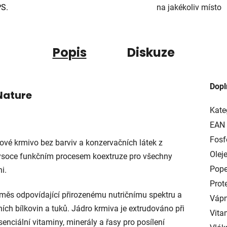
PS.
na jakékoliv místo
Popis
Diskuze
Dopl
 Nature
Kate
EAN
Fosf
kové krmivo bez barviv a konzervačních látek z
Oleje
ysoce funkčním procesem koextruze pro všechny
Pope
i.
Prote
měs odpovídající přirozenému nutričnímu spektru a
Vápn
ch bílkovin a tuků. Jádro krmiva je extrudováno při
Vita
esenciální vitaminy, minerály a řasy pro posílení