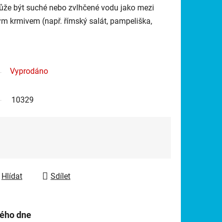
ůže být suché nebo zvlhčené vodu jako mezi
m krmivem (např. římský salát, pampeliška,
Vyprodáno
10329
Hlídat
Sdílet
hého dne