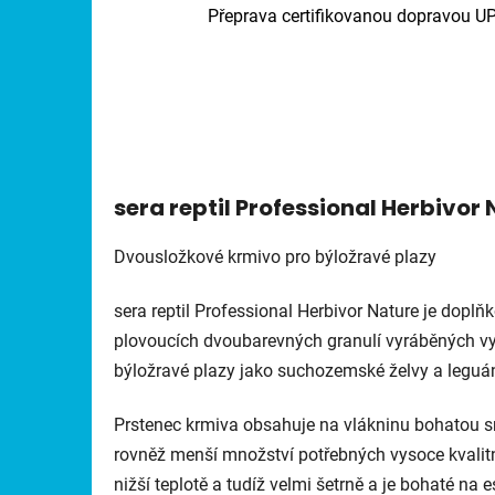
Přeprava certifikovanou dopravou U
sera reptil Professional Herbivor
Dvousložkové krmivo pro býložravé plazy
sera reptil Professional Herbivor Nature je doplň
plovoucích dvoubarevných granulí vyráběných v
býložravé plazy jako suchozemské želvy a leguán
Prstenec krmiva obsahuje na vlákninu bohatou s
rovněž menší množství potřebných vysoce kvalitní
nižší teplotě a tudíž velmi šetrně a je bohaté na 