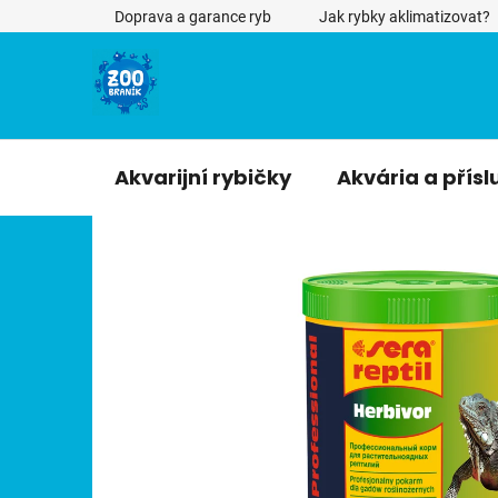
Přejít
Doprava a garance ryb
Jak rybky aklimatizovat?
na
obsah
Akvarijní rybičky
Akvária a přísl