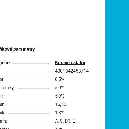
ňkové parametry
gorie
Krmivo ostatní
4001942453714
or:
0,5%
 a tuky:
5,0%
l:
5,9%
in:
16,5%
ík:
1,8%
mín:
A, C, D3, E