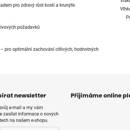
Vlák
adem pro zdravý růst kostí a krunýře.
Vlhk
P
ýživových požadavků
– pro optimální zachování citlivých, hodnotných
írat newsletter
Přijímáme online p
 svůj e-mail a my vám
 zasílat informace o nových
tech na našem e-shopu.