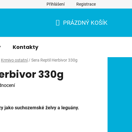
Přihlášení
Registrace
PRÁZDNÝ KOŠÍK
NÁKUPNÍ
KOŠÍK
y
Kontakty
Krmivo ostatní
/
Sera Reptil Herbivor 330g
Herbivor 330g
dnocení
y jako suchozemské želvy a leguány.