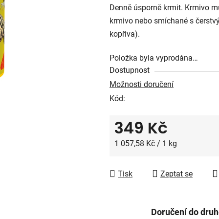
5
Denně úsporně krmit. Krmivo m
hvězdiček.
krmivo nebo smíchané s čerstvý
kopřiva).
Položka byla vyprodána…
Dostupnost
Možnosti doručení
Kód:
349 Kč
Měrná cena:
1 057,58 Kč / 1 kg
Tisk
Zeptat se
Doručení do dru