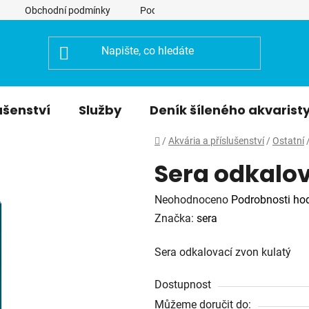
Obchodní podmínky
Podmínky ochrany osobních údajů
ušenství
Služby
Deník šíleného akvarist
Domů
/
Akvária a příslušenství
/
Ostatní
Sera odkalov
Průměrné
Neohodnoceno
Podrobnosti ho
hodnocení
Značka:
sera
produktu
Sera odkalovací zvon kulatý
je
0,0
Dostupnost
z
Můžeme doručit do: