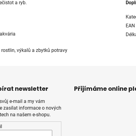
čistot a ryb.
Dopl
Kate
EAN
akvária
Délk
 rostlin, výkalů a zbytků potravy
írat newsletter
Přijímáme online p
 svůj e-mail a my vám
 zasílat informace o nových
tech na našem e-shopu.
l