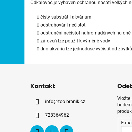
Odkalovač je vybaven ochranou nasátí velkých ne
čistý substrát i akvárium
odstraňování nečistot
odstranění nečistot nahromaděných na dně 
zároveň lze použít k výměně vody
dno akvária lze jednoduše vyčistit od zbytků
Z
á
Kontakt
Odeb
p
a
Vložte
info
@
zoo-branik.cz
t
budeme
í
produk
728364962
E-mai