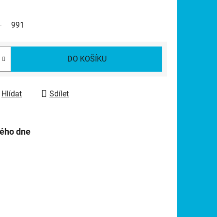
991
DO KOŠÍKU
Hlídat
Sdílet
hého dne