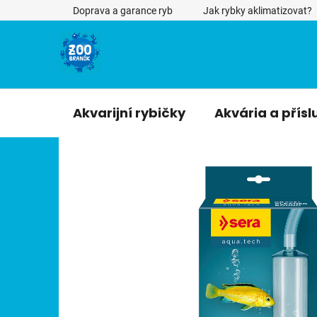
Přejít
Doprava a garance ryb
Jak rybky aklimatizovat?
na
obsah
Akvarijní rybičky
Akvária a přísl