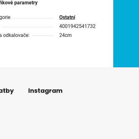
ňkové parametry
gorie
Ostatní
4001942541732
a odkalovače:
24cm
latby
Instagram