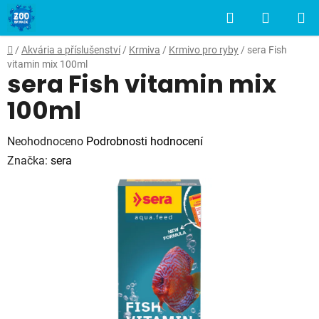
Přejít
Hledat
NÁKUP
na
obsah
KOŠÍK
Domů
/
Akvária a příslušenství
/
Krmiva
/
Krmivo pro ryby
/
sera Fish
vitamin mix 100ml
sera Fish vitamin mix
100ml
Průměrné
Neohodnoceno
Podrobnosti hodnocení
hodnocení
Značka:
sera
produktu
je
0,0
z
5
hvězdiček.