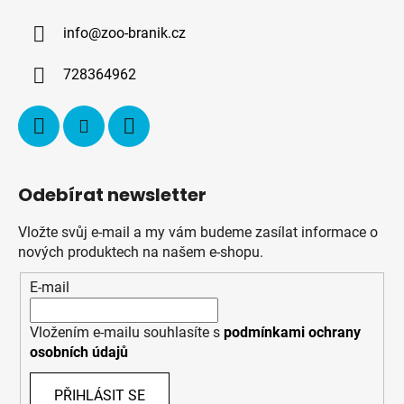
a
info
@
zoo-branik.cz
t
í
728364962
Odebírat newsletter
Vložte svůj e-mail a my vám budeme zasílat informace o
nových produktech na našem e-shopu.
E-mail
Vložením e-mailu souhlasíte s
podmínkami ochrany
osobních údajů
PŘIHLÁSIT SE