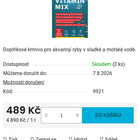
Doplňkové krmivo pro akvarinjí ryby v sladké a mořské vodě.
Dostupnost
Skladem
(2 ks)
Můžeme doručit do:
7.8.2026
Možnosti doručení
Kód:
9921
489 Kč
DO KOŠÍKU
Měrná cena:
4 890 Kč / 1 l
Tisk
Zeptat se
Hlídat
Sdílet