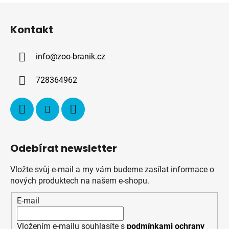
Z
á
Kontakt
p
a
info
@
zoo-branik.cz
t
í
728364962
Odebírat newsletter
Vložte svůj e-mail a my vám budeme zasílat informace o
nových produktech na našem e-shopu.
E-mail
Vložením e-mailu souhlasíte s
podmínkami ochrany