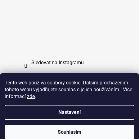
Sledovat na Instagramu
Tento web používá soubory cookie. Dalším procházením
tohoto webu vyjadřujete souhlas s jejich používáním.. Více
PPL
UPS
informací
zde
.
Copyright (c) 2011 - 2026 zoo-branik.cz - Všechna
Nastavení
práva vyhrazena
Souhlasím
Vytvořil Shoptet