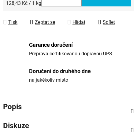
Měrná cena:
128,43 Kč / 1 kg
Tisk
Zeptat se
Hlídat
Sdílet
Garance doručení
Přeprava certifikovanou dopravou UPS.
Doručení do druhého dne
na jakékoliv místo
Popis
Diskuze