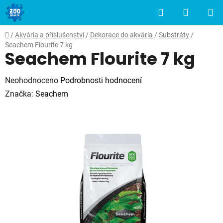
Přejít
Hledat
NÁKUP
na
obsah
KOŠÍK
Domů
/
Akvária a příslušenství
/
Dekorace do akvária
/
Substráty
/
Seachem Flourite 7 kg
Seachem Flourite 7 kg
Průměrné
Neohodnoceno
Podrobnosti hodnocení
hodnocení
Značka:
Seachem
produktu
je
0,0
z
5
hvězdiček.