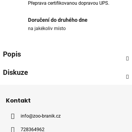
Přeprava certifikovanou dopravou UPS.
Doručení do druhého dne
na jakékoliv místo
Popis
Diskuze
Z
á
Kontakt
p
a
info
@
zoo-branik.cz
t
í
728364962