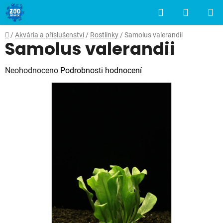
Přejít
Hledat
NÁKUP
na
obsah
KOŠÍK
Domů
/
Akvária a příslušenství
/
Rostlinky
/
Samolus valerandii
Samolus valerandii
Průměrné
Neohodnoceno
Podrobnosti hodnocení
hodnocení
produktu
je
0,0
z
5
hvězdiček.