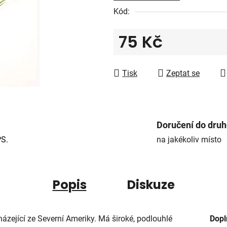
5
Kód:
hvězdiček.
75 Kč
Měrná cena:
Tisk
Zeptat se
Doručení do dru
PS.
na jakékoliv místo
Popis
Diskuze
házející ze Severní Ameriky. Má široké, podlouhlé
Dopl