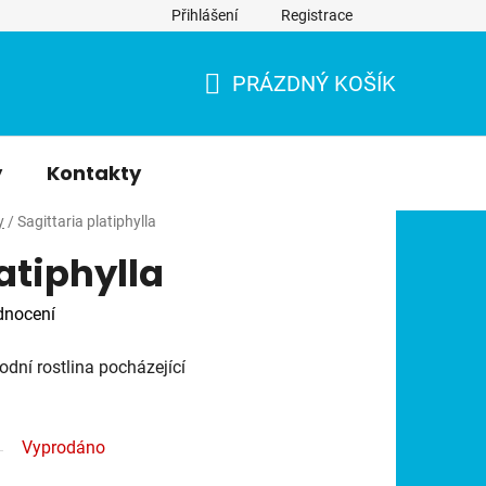
Přihlášení
Registrace
PRÁZDNÝ KOŠÍK
NÁKUPNÍ
KOŠÍK
y
Kontakty
y
/
Sagittaria platiphylla
atiphylla
dnocení
odní rostlina pocházející
Vyprodáno