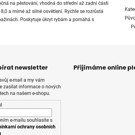
očná na pěstování, vhodná do střední až zadní části
Kate
8,0 a mírné až silné osvětlení. Rychle se rozrůstá
Půvo
bažinách. Poskytuje úkryt rybám a pomáhá s
P
írat newsletter
Přijímáme online p
 svůj e-mail a my vám
 zasílat informace o nových
tech na našem e-shopu.
l
ním e-mailu souhlasíte s
ínkami ochrany osobních
ů