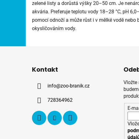
zelené listy a dorůstá výšky 20–50 cm. Je nenár
akvária. Preferuje teplotu vody 18–28 °C, pH 6,0–
pomocí odnoží a může růst i v mělké vodě nebo 
okysličováním vody.
Z
á
Kontakt
Odeb
p
a
Vložte
info
@
zoo-branik.cz
t
budeme
í
produk
728364962
E-mai
Vlože
podm
údaj