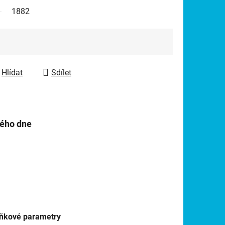
1882
Hlídat
Sdílet
hého dne
ňkové parametry