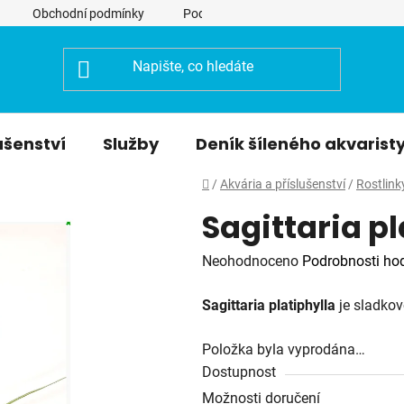
Obchodní podmínky
Podmínky ochrany osobních údajů
ušenství
Služby
Deník šíleného akvarist
Domů
/
Akvária a příslušenství
/
Rostlink
Sagittaria pl
Průměrné
Neohodnoceno
Podrobnosti ho
hodnocení
Sagittaria platiphylla
je sladkov
produktu
je
Položka byla vyprodána…
0,0
Dostupnost
z
Možnosti doručení