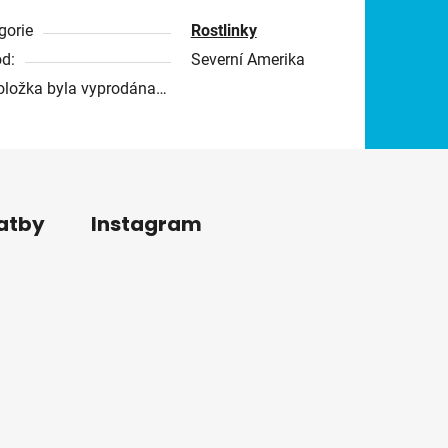
gorie
Rostlinky
d:
Severní Amerika
oložka byla vyprodána…
latby
Instagram