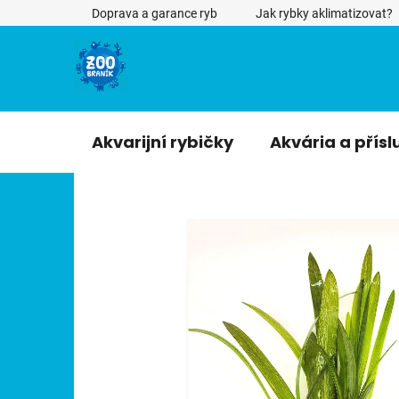
Přejít
Doprava a garance ryb
Jak rybky aklimatizovat?
na
obsah
Akvarijní rybičky
Akvária a přísl