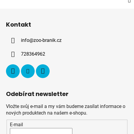
Z
á
Kontakt
p
a
info
@
zoo-branik.cz
t
í
728364962
Odebírat newsletter
Vložte svůj e-mail a my vám budeme zasílat informace o
nových produktech na našem e-shopu.
E-mail