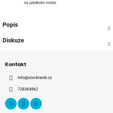
na jakékoliv místo
Popis
Diskuze
Z
á
Kontakt
p
a
info
@
zoo-branik.cz
t
í
728364962