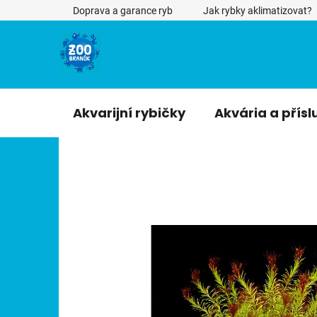
Přejít
Doprava a garance ryb
Jak rybky aklimatizovat?
na
obsah
Akvarijní rybičky
Akvária a přísl