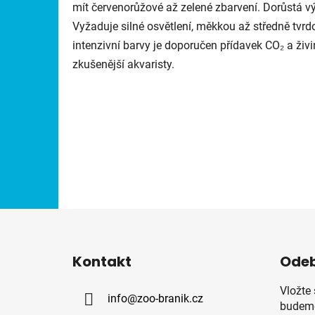
mít červenorůžové až zelené zbarvení. Dorůstá v
Vyžaduje silné osvětlení, měkkou až středně tvrd
intenzivní barvy je doporučen přídavek CO₂ a živ
zkušenější akvaristy.
Z
á
Kontakt
Odeb
p
a
Vložte
info
@
zoo-branik.cz
t
budeme