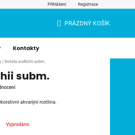
Přihlášení
Registrace
PRÁZDNÝ KOŠÍK
NÁKUPNÍ
KOŠÍK
y
Kontakty
y
/
Rotala wallichii subm.
chii subm.
dnocení
korativní akvarijní rostlina.
Vyprodáno