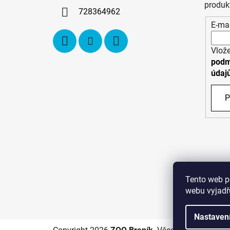
í
produk
728364962
E-mai
Vlože
podm
údaj
P
Tento web p
webu vyjadřu
C
Nastaven