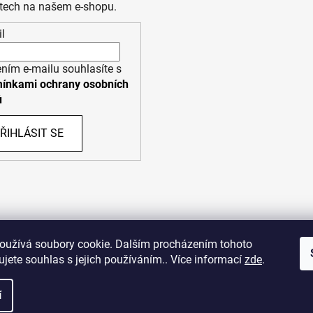
tech na našem e-shopu.
l
ním e-mailu souhlasíte s
ínkami ochrany osobních
ů
ŘIHLÁSIT SE
PPL
UPS
oužívá soubory cookie. Dalším procházením tohoto
jete souhlas s jejich používáním.. Více informací
zde
.
opyright (c) 2011 - 2026 zoo-branik.cz - Všechna práva vyhraze
í