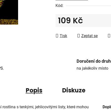
5
Kód:
hvězdiček.
109 Kč
Měrná cena:
Tisk
Zeptat se
Doručení do dru
PS.
na jakékoliv místo
Popis
Diskuze
í rostlina s tenkými, jehlicovitými listy, které mohou
Dopl