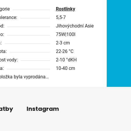
gorie
Rostlinky
olerance:
5,5-7
d:
Jihovýchodní Asie
o:
75W|100l
:
2-3 cm
ota:
22-26 °C
ost vody:
2-10 °dKH
a:
10-40 cm
oložka byla vyprodána…
latby
Instagram