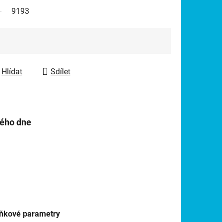
9193
Hlídat
Sdílet
hého dne
ňkové parametry