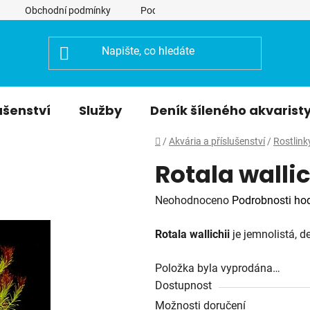
Obchodní podmínky
Podmínky ochrany osobních údajů
ušenství
Služby
Deník šíleného akvarist
Domů
/
Akvária a příslušenství
/
Rostlink
Rotala walli
Průměrné
Neohodnoceno
Podrobnosti ho
hodnocení
Rotala wallichii
je jemnolistá, de
produktu
je
Položka byla vyprodána…
0,0
Dostupnost
z
Možnosti doručení