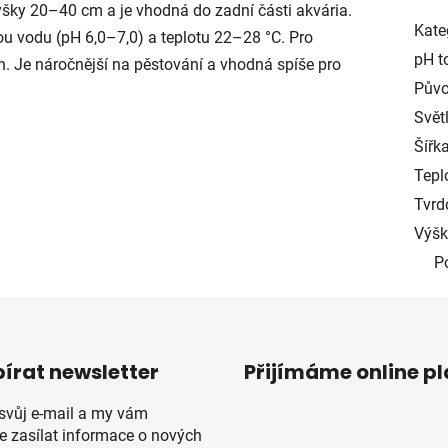
ýšky 20–40 cm a je vhodná do zadní části akvária.
Kate
ou vodu (pH 6,0–7,0) a teplotu 22–28 °C. Pro
pH t
in. Je náročnější na pěstování a vhodná spíše pro
Půvo
Světl
Šířka
Tepl
Tvrd
Výšk
P
írat newsletter
Přijímáme online p
 svůj e-mail a my vám
 zasílat informace o nových