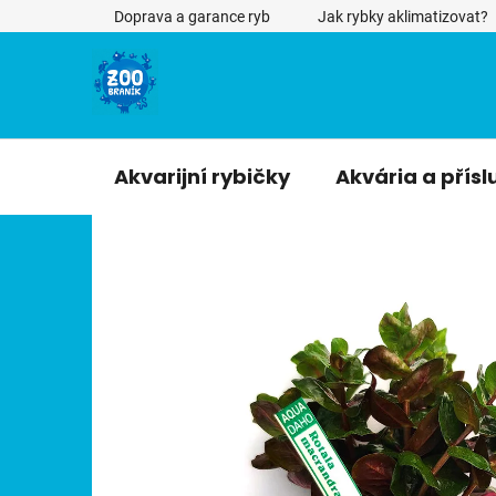
Přejít
Doprava a garance ryb
Jak rybky aklimatizovat?
na
obsah
Akvarijní rybičky
Akvária a přísl