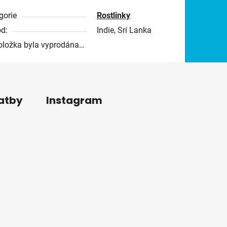
gorie
Rostlinky
d:
Indie, Srí Lanka
oložka byla vyprodána…
latby
Instagram