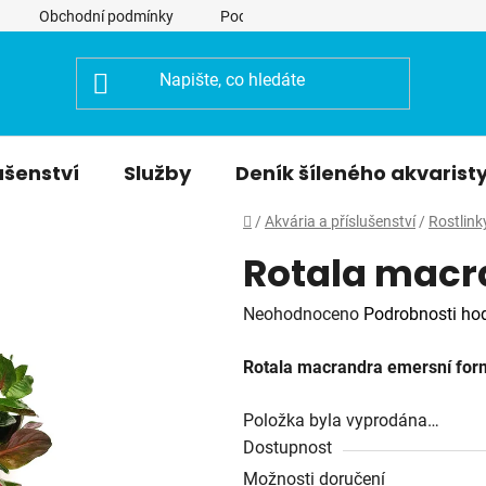
Obchodní podmínky
Podmínky ochrany osobních údajů
ušenství
Služby
Deník šíleného akvarist
Domů
/
Akvária a příslušenství
/
Rostlink
Rotala macr
Průměrné
Neohodnoceno
Podrobnosti ho
hodnocení
Rotala macrandra emersní for
produktu
je
Položka byla vyprodána…
0,0
Dostupnost
z
Možnosti doručení