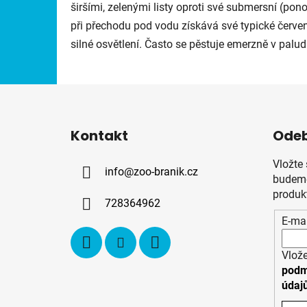
širšími, zelenými listy oproti své submersní (po
při přechodu pod vodu získává své typické červen
silné osvětlení. Často se pěstuje emerzně v palu
Z
á
Kontakt
Odeb
p
a
Vložte
info
@
zoo-branik.cz
t
budeme
í
produk
728364962
E-mai
Vlože
podm
údaj