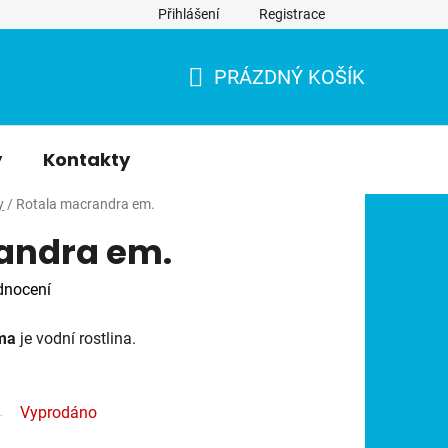
Přihlášení
Registrace
PRÁZDNÝ KOŠÍK
NÁKUPNÍ
KOŠÍK
y
Kontakty
y
/
Rotala macrandra em.
andra em.
dnocení
ma
je vodní rostlina.
Vyprodáno