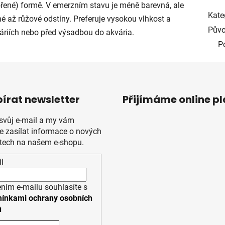
nořené) formě. V emerzním stavu je méně barevná, ale
Kate
é až růžové odstíny. Preferuje vysokou vlhkost a
Půvo
dáriích nebo před výsadbou do akvária.
P
írat newsletter
Přijímáme online p
 svůj e-mail a my vám
 zasílat informace o nových
tech na našem e-shopu.
l
ním e-mailu souhlasíte s
ínkami ochrany osobních
ů