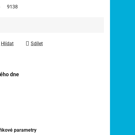
9138
Hlídat
Sdílet
hého dne
ňkové parametry