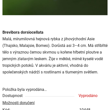
C
Brevibora dorsiocellata
h
a
Malá, mírumilovná hejnová rybka z jihovýchodní Asie
t
G
(Thajsko, Malajsie, Borneo). Dorůstá asi 3–4 cm. Má stříbřité
P
tělo s výraznou černou skvrnou u kořene hřbetní ploutve a
T
ř
jemným zlatavým leskem. Žije v měkké, mírně kyselé vodě
e
k
tropických potoků. V akváriu je aktivní, vhodná do
l
:
společenských nádrží s rostlinami a tlumeným světlem.
Položka byla vyprodána…
Dostupnost
Vyprodáno
Možnosti doručení
Kód:
10448