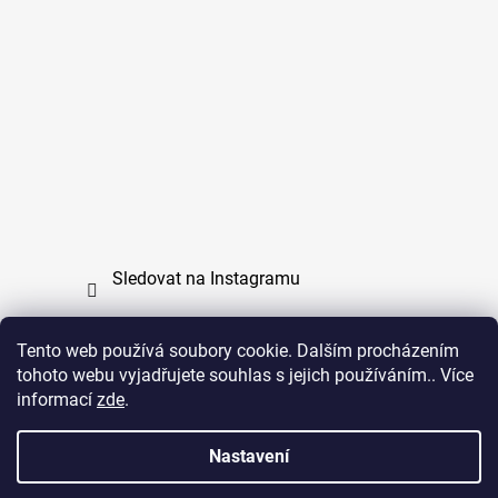
Sledovat na Instagramu
Tento web používá soubory cookie. Dalším procházením
tohoto webu vyjadřujete souhlas s jejich používáním.. Více
PPL
UPS
informací
zde
.
Copyright (c) 2011 - 2026 zoo-branik.cz - Všechna
Nastavení
práva vyhrazena