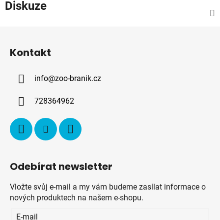
Diskuze
Z
á
Kontakt
p
a
info
@
zoo-branik.cz
t
í
728364962
Odebírat newsletter
Vložte svůj e-mail a my vám budeme zasílat informace o
nových produktech na našem e-shopu.
E-mail