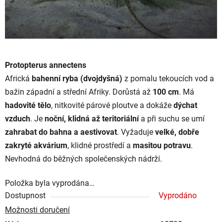
Protopterus annectens
Africká
bahenní ryba (dvojdyšná)
z pomalu tekoucích vod a
bažin západní a střední Afriky. Dorůstá až
100 cm
. Má
hadovité tělo
, nitkovité párové ploutve a dokáže
dýchat
vzduch
. Je
noční, klidná až teritoriální
a při suchu se umí
zahrabat do bahna a aestivovat
. Vyžaduje
velké, dobře
zakryté akvárium
, klidné prostředí a
masitou potravu
.
Nevhodná do běžných společenských nádrží.
Položka byla vyprodána…
Dostupnost
Vyprodáno
Možnosti doručení