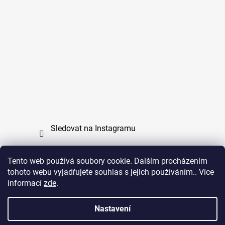
Sledovat na Instagramu
Tento web používá soubory cookie. Dalším procházením
tohoto webu vyjadřujete souhlas s jejich používáním.. Více
PPL
UPS
informací
zde
.
Copyright (c) 2011 - 2026 zoo-branik.cz - Všechna
Nastavení
práva vyhrazena