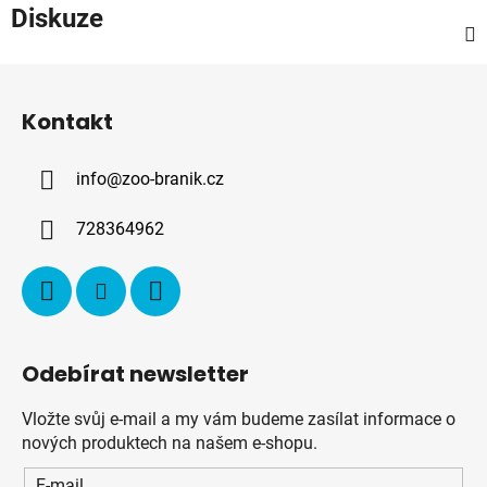
Diskuze
Z
á
Kontakt
p
a
info
@
zoo-branik.cz
t
í
728364962
Odebírat newsletter
Vložte svůj e-mail a my vám budeme zasílat informace o
nových produktech na našem e-shopu.
E-mail