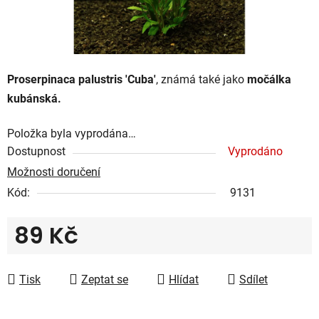
Proserpinaca palustris 'Cuba'
, známá také jako
močálka
kubánská.
Položka byla vyprodána…
Dostupnost
Vyprodáno
Možnosti doručení
Kód:
9131
89 Kč
Měrná cena:
Tisk
Zeptat se
Hlídat
Sdílet