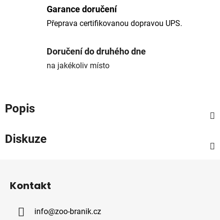
Garance doručení
Přeprava certifikovanou dopravou UPS.
Doručení do druhého dne
na jakékoliv místo
Popis
Diskuze
Z
á
Kontakt
p
a
info
@
zoo-branik.cz
t