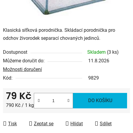
Klasická síťková porodnička. Skládací porodnička pro
odchov živorodek separací chovaných jedinců.
Dostupnost
Skladem
(3 ks)
Můžeme doručit do:
11.8.2026
Možnosti doručení
Kód:
9829
79 Kč
DO KOŠÍKU
Měrná cena:
790 Kč / 1 kg
Tisk
Zeptat se
Hlídat
Sdílet