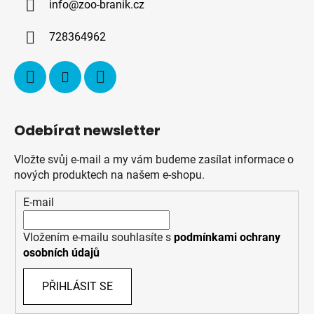
info
@
zoo-branik.cz
t
í
728364962
Odebírat newsletter
Vložte svůj e-mail a my vám budeme zasílat informace o
nových produktech na našem e-shopu.
E-mail
Vložením e-mailu souhlasíte s
podmínkami ochrany
osobních údajů
PŘIHLÁSIT SE