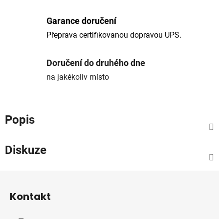
Garance doručení
Přeprava certifikovanou dopravou UPS.
Doručení do druhého dne
na jakékoliv místo
Popis
Diskuze
Z
á
Kontakt
p
a