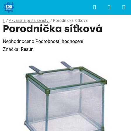
Přejít
Hledat
NÁKUP
na
obsah
KOŠÍK
Domů
/
Akvária a příslušenství
/
Porodnička síťková
Porodnička síťková
Průměrné
Neohodnoceno
Podrobnosti hodnocení
hodnocení
Značka:
Resun
produktu
je
0,0
z
5
hvězdiček.