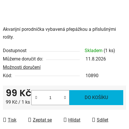
Akvarijní porodnička vybavená přepážkou a příslušnými
rošty.
Dostupnost
Skladem
(1 ks)
Můžeme doručit do:
11.8.2026
Možnosti doručení
Kód:
10890
99 Kč
DO KOŠÍKU
Měrná cena:
99 Kč / 1 ks
Tisk
Zeptat se
Hlídat
Sdílet