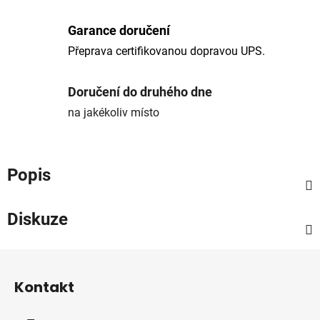
Garance doručení
Přeprava certifikovanou dopravou UPS.
Doručení do druhého dne
na jakékoliv místo
Popis
Diskuze
Z
á
Kontakt
p
a