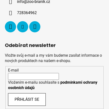
info
@
zoo-branik.cz
t
í
728364962
Odebírat newsletter
Vložte svůj e-mail a my vám budeme zasílat informace o
nových produktech na našem e-shopu.
E-mail
Vložením e-mailu souhlasíte s
podmínkami ochrany
osobních údajů
PŘIHLÁSIT SE