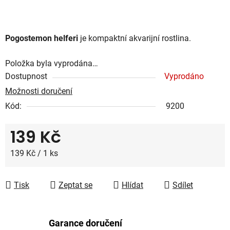
Pogostemon helferi
je kompaktní akvarijní rostlina.
Položka byla vyprodána…
Dostupnost
Vyprodáno
Možnosti doručení
Kód:
9200
139 Kč
Měrná cena:
139 Kč / 1 ks
Tisk
Zeptat se
Hlídat
Sdílet
Garance doručení