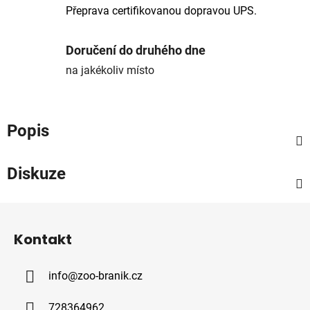
Přeprava certifikovanou dopravou UPS.
Doručení do druhého dne
na jakékoliv místo
Popis
Diskuze
Z
á
Kontakt
p
a
info
@
zoo-branik.cz
t
í
728364962