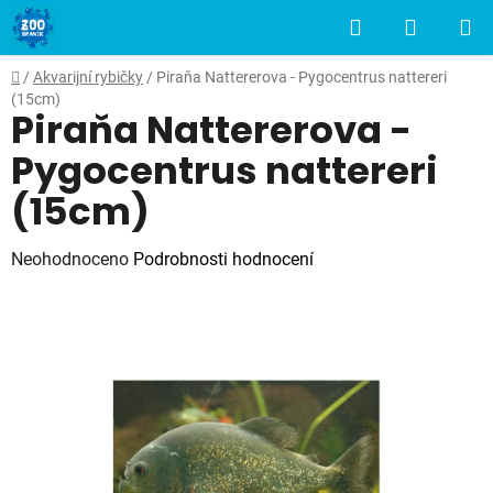
Přejít
Hledat
NÁKUP
na
obsah
KOŠÍK
Domů
/
Akvarijní rybičky
/
Piraňa Nattererova - Pygocentrus nattereri
(15cm)
Piraňa Nattererova -
Pygocentrus nattereri
(15cm)
Průměrné
Neohodnoceno
Podrobnosti hodnocení
hodnocení
produktu
je
0,0
z
5
hvězdiček.