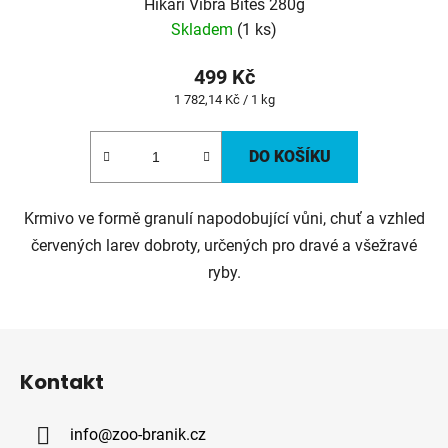
Hikari Vibra Bites 280g
Skladem
(1 ks)
499 Kč
Měrná
1 782,14 Kč / 1 kg
cena:
DO KOŠÍKU
Krmivo ve formě granulí napodobující vůni, chuť a vzhled
červených larev dobroty, určených pro dravé a všežravé
ryby.
Z
á
Kontakt
p
a
info
@
zoo-branik.cz
t