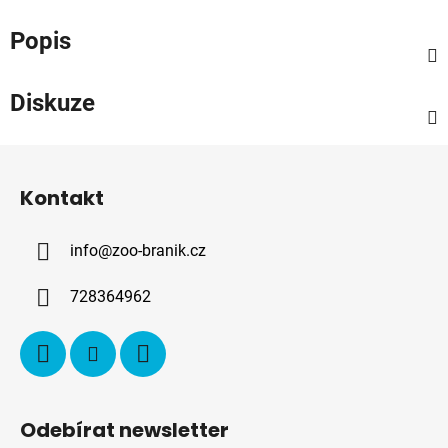
Popis
Diskuze
Z
á
Kontakt
p
a
info
@
zoo-branik.cz
t
í
728364962
Odebírat newsletter