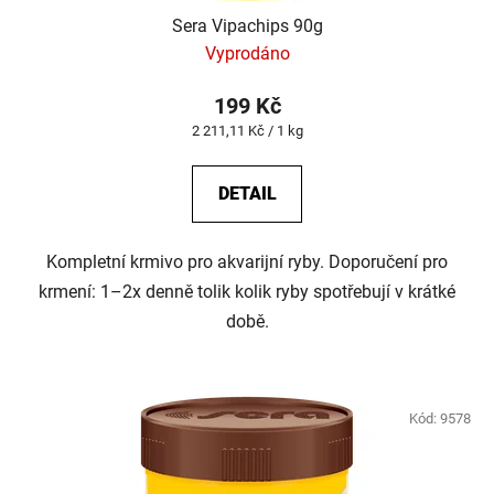
Sera Vipachips 90g
Vyprodáno
199 Kč
Měrná
2 211,11 Kč / 1 kg
cena:
DETAIL
Kompletní krmivo pro akvarijní ryby. Doporučení pro
krmení: 1–2x denně tolik kolik ryby spotřebují v krátké
době.
Kód:
9578