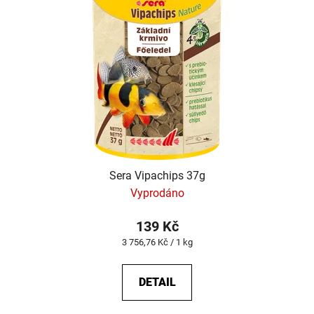
Sera Vipachips 37g
Vyprodáno
139 Kč
Měrná
3 756,76 Kč / 1 kg
cena:
DETAIL