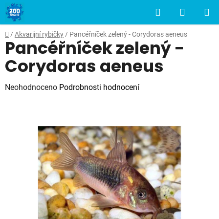
Přejít
Hledat
NÁKUP
na
obsah
KOŠÍK
Domů
/
Akvarijní rybičky
/
Pancéřníček zelený - Corydoras aeneus
Pancéřníček zelený -
Corydoras aeneus
Průměrné
Neohodnoceno
Podrobnosti hodnocení
hodnocení
produktu
je
0,0
z
5
hvězdiček.