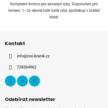
Kompletní krmivo pro akvarijní ryby. Doporučení pro
krmení: 1–2x denně tolik kolik ryby spotřebují v krátké
době.
Z
á
Kontakt
p
a
info
@
zoo-branik.cz
t
í
728364962
Odebírat newsletter