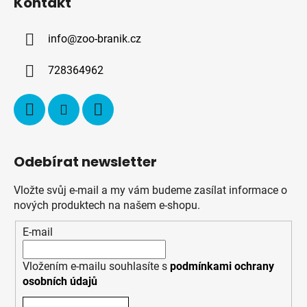
Kontakt
p
a
info
@
zoo-branik.cz
t
í
728364962
Odebírat newsletter
Vložte svůj e-mail a my vám budeme zasílat informace o
nových produktech na našem e-shopu.
E-mail
Vložením e-mailu souhlasíte s
podmínkami ochrany
osobních údajů