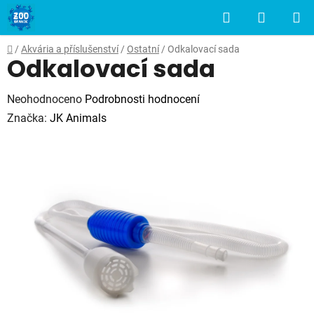
Přejít
Hledat
NÁKUP
na
obsah
KOŠÍK
Domů
/
Akvária a příslušenství
/
Ostatní
/
Odkalovací sada
Odkalovací sada
Průměrné
Neohodnoceno
Podrobnosti hodnocení
hodnocení
Značka:
JK Animals
produktu
je
0,0
z
5
hvězdiček.