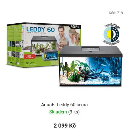
Kód:
719
AquaEl Leddy 60 černá
Skladem
(3 ks)
2 099 Kč