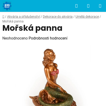
Přejít
Hledat
NÁKUP
na
obsah
KOŠÍK
Domů
/
Akvária a příslušenství
/
Dekorace do akvária
/
Umělá dekorace
/
Mořská panna
Mořská panna
Průměrné
Neohodnoceno
Podrobnosti hodnocení
hodnocení
produktu
je
0,0
z
5
hvězdiček.