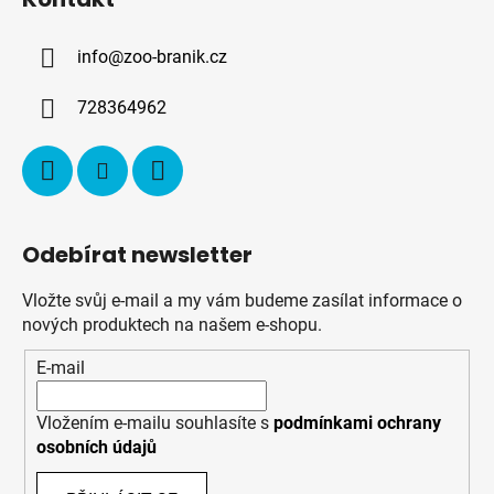
p
a
info
@
zoo-branik.cz
t
í
728364962
Odebírat newsletter
Vložte svůj e-mail a my vám budeme zasílat informace o
nových produktech na našem e-shopu.
E-mail
Vložením e-mailu souhlasíte s
podmínkami ochrany
osobních údajů