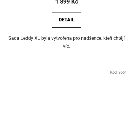
1 899 Kč
DETAIL
Sada Leddy XL byla vytvořena pro nadšence, kteří chtějí
víc.
Kód:
9561