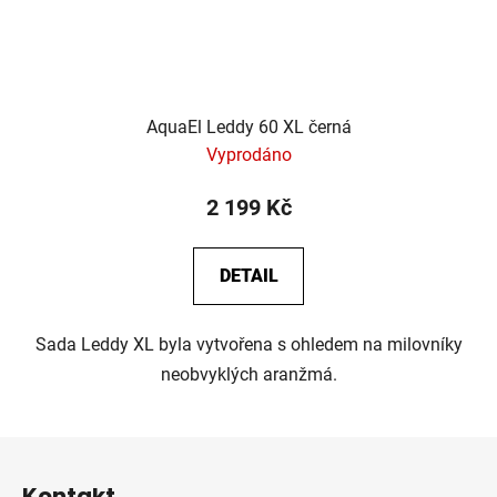
AquaEl Leddy 60 XL černá
Vyprodáno
2 199 Kč
DETAIL
Sada Leddy XL byla vytvořena s ohledem na milovníky
neobvyklých aranžmá.
Z
á
Kontakt