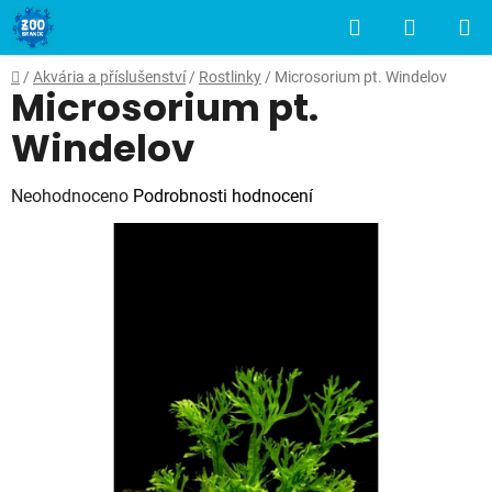
Přejít
Hledat
NÁKUP
na
obsah
KOŠÍK
Domů
/
Akvária a příslušenství
/
Rostlinky
/
Microsorium pt. Windelov
Microsorium pt.
Windelov
Průměrné
Neohodnoceno
Podrobnosti hodnocení
hodnocení
produktu
je
0,0
z
5
hvězdiček.