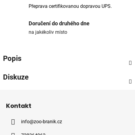
Přeprava certifikovanou dopravou UPS.
Doručení do druhého dne
na jakékoliv místo
Popis
Diskuze
Z
á
Kontakt
p
a
info
@
zoo-branik.cz
t
í