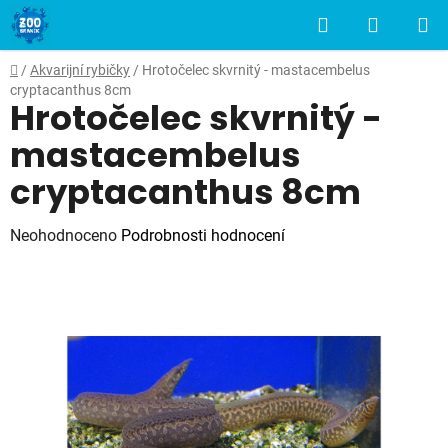
Přejít
Hledat
NÁKUP
na
obsah
KOŠÍK
Domů
/
Akvarijní rybičky
/
Hrotočelec skvrnitý - mastacembelus
cryptacanthus 8cm
Hrotočelec skvrnitý -
mastacembelus
cryptacanthus 8cm
Průměrné
Neohodnoceno
Podrobnosti hodnocení
hodnocení
produktu
je
0,0
z
5
hvězdiček.