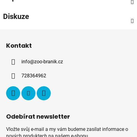
Diskuze
Z
á
Kontakt
p
a
info
@
zoo-branik.cz
t
í
728364962
Odebírat newsletter
Vložte svůj e-mail a my vám budeme zasílat informace o
nových produktech na našem e-shopu.