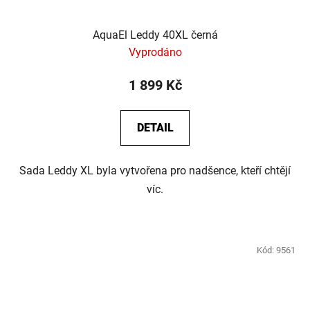
AquaEl Leddy 40XL černá
Vyprodáno
1 899 Kč
DETAIL
Sada Leddy XL byla vytvořena pro nadšence, kteří chtějí
víc.
Kód:
9561