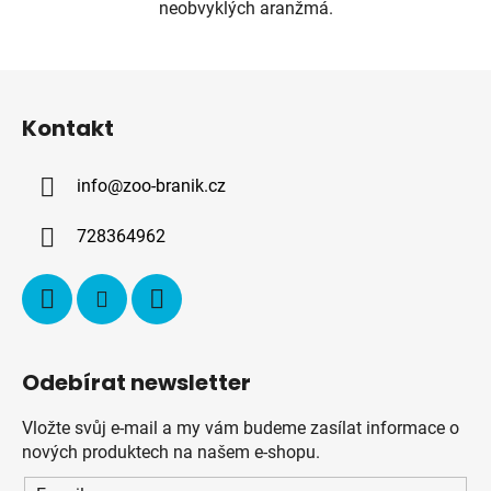
neobvyklých aranžmá.
Z
á
Kontakt
p
a
info
@
zoo-branik.cz
t
í
728364962
Odebírat newsletter
Vložte svůj e-mail a my vám budeme zasílat informace o
nových produktech na našem e-shopu.