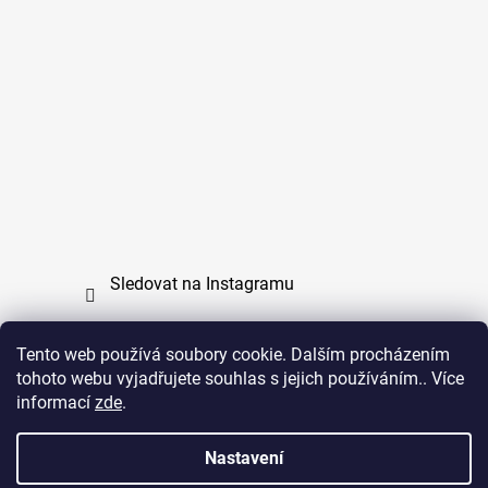
Sledovat na Instagramu
Tento web používá soubory cookie. Dalším procházením
tohoto webu vyjadřujete souhlas s jejich používáním.. Více
PPL
UPS
informací
zde
.
Copyright (c) 2011 - 2026 zoo-branik.cz - Všechna
Nastavení
práva vyhrazena