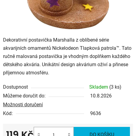
Dekorativní postavička Marshalla
z oblíbené série
akvarijních ornamentů
Nickelodeon Tlapková patrola™
.
Tato
ručně malovaná postavička je vhodným doplňkem každého
dětského akvária. Unikátní design akvárium oživí a přinese
příjemnou atmosféru.
Dostupnost
Skladem
(3 ks)
Můžeme doručit do:
10.8.2026
Možnosti doručení
Kód:
9636
119 Kč
DO KOŠÍKU