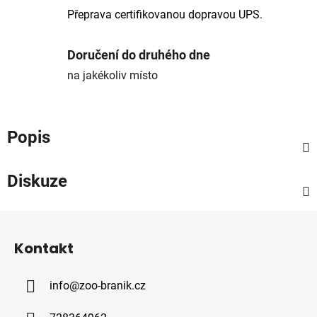
Přeprava certifikovanou dopravou UPS.
Doručení do druhého dne
na jakékoliv místo
Popis
Diskuze
Z
á
Kontakt
p
a
info
@
zoo-branik.cz
t
í