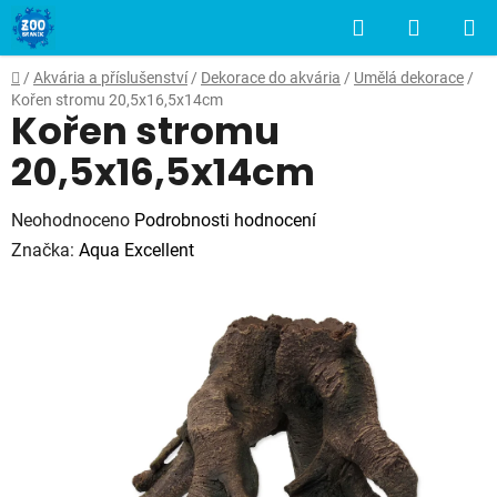
Přejít
Hledat
NÁKUP
na
obsah
KOŠÍK
Domů
/
Akvária a příslušenství
/
Dekorace do akvária
/
Umělá dekorace
/
Kořen stromu 20,5x16,5x14cm
Kořen stromu
20,5x16,5x14cm
Průměrné
Neohodnoceno
Podrobnosti hodnocení
hodnocení
Značka:
Aqua Excellent
produktu
je
0,0
z
5
hvězdiček.