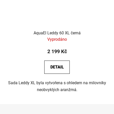
AquaEl Leddy 60 XL černá
Vyprodáno
2 199 Kč
DETAIL
Sada Leddy XL byla vytvořena s ohledem na milovníky
neobvyklých aranžmá.
Z
á