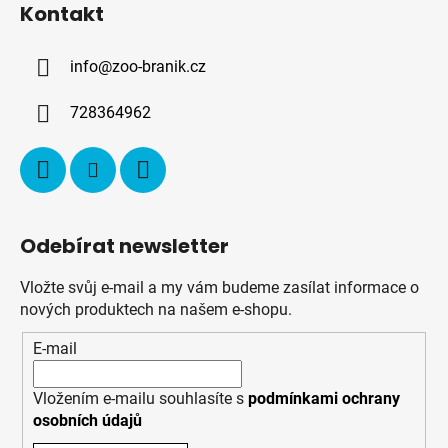
Kontakt
p
a
info
@
zoo-branik.cz
t
í
728364962
Odebírat newsletter
Vložte svůj e-mail a my vám budeme zasílat informace o
nových produktech na našem e-shopu.
E-mail
Vložením e-mailu souhlasíte s
podmínkami ochrany
osobních údajů