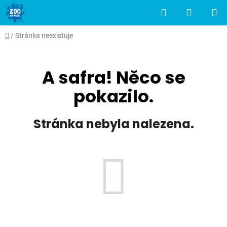
Přejít
Hledat
NÁKUP
na
obsah
KOŠÍK
Domů
/
Stránka neexistuje
A safra! Něco se
pokazilo.
Stránka nebyla nalezena.