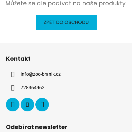
Můžete se ale podívat na naše produkty.
ZPĚT DO OBCHODU
Z
á
Kontakt
p
a
info
@
zoo-branik.cz
t
í
728364962
Odebírat newsletter