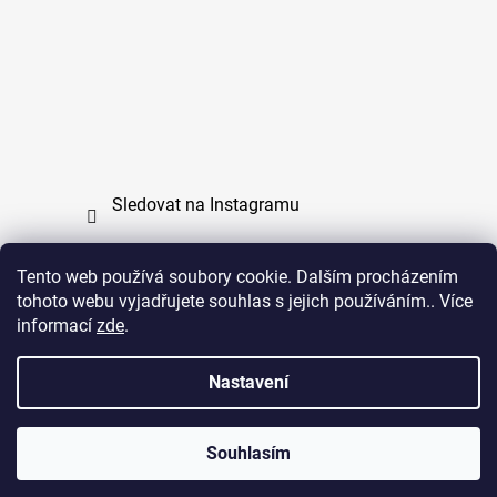
Sledovat na Instagramu
Tento web používá soubory cookie. Dalším procházením
tohoto webu vyjadřujete souhlas s jejich používáním.. Více
PPL
UPS
informací
zde
.
Copyright (c) 2011 - 2026 zoo-branik.cz - Všechna
Nastavení
práva vyhrazena
Souhlasím
Vytvořil Shoptet
Copyright 2026
ZOO Braník
. Všechna práva vyhrazena.