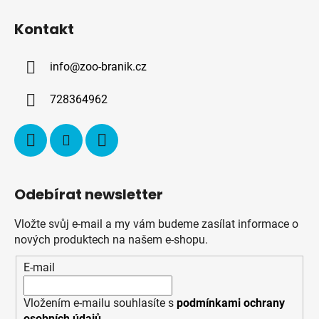
á
Kontakt
p
a
info
@
zoo-branik.cz
t
í
728364962
Odebírat newsletter
Vložte svůj e-mail a my vám budeme zasílat informace o
nových produktech na našem e-shopu.
E-mail
Vložením e-mailu souhlasíte s
podmínkami ochrany
osobních údajů