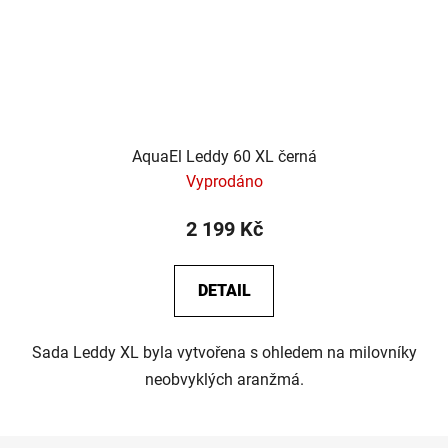
AquaEl Leddy 60 XL černá
Vyprodáno
2 199 Kč
DETAIL
Sada Leddy XL byla vytvořena s ohledem na milovníky
neobvyklých aranžmá.
Z