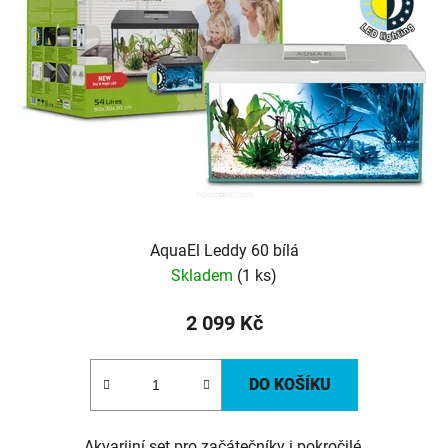
AquaEl Leddy 60 bílá
Skladem
(1 ks)
2 099 Kč
DO KOŠÍKU
Akvarijní set pro začátečníky i pokročilé.